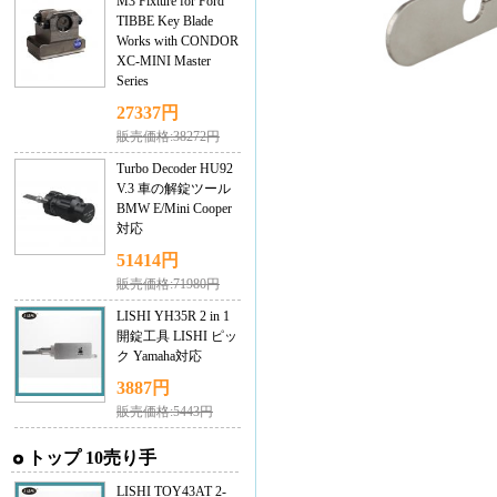
M3 Fixture for Ford
TIBBE Key Blade
Works with CONDOR
XC-MINI Master
Series
27337円
販売価格:38272円
Turbo Decoder HU92
V.3 車の解錠ツール
BMW E/Mini Cooper
対応
51414円
販売価格:71980円
LISHI YH35R 2 in 1
開錠工具 LISHI ピッ
ク Yamaha対応
3887円
販売価格:5443円
トップ 10売り手
LISHI TOY43AT 2-