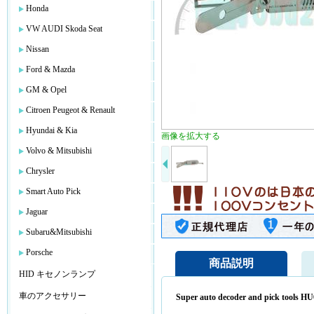
Honda
VW AUDI Skoda Seat
Nissan
Ford & Mazda
GM & Opel
Citroen Peugeot & Renault
Hyundai & Kia
画像を拡大する
Volvo & Mitsubishi
Chrysler
Smart Auto Pick
Jaguar
Subaru&Mitsubishi
Porsche
商品説明
HID キセノンランプ
車のアクセサリー
Super auto decoder and pick tools 