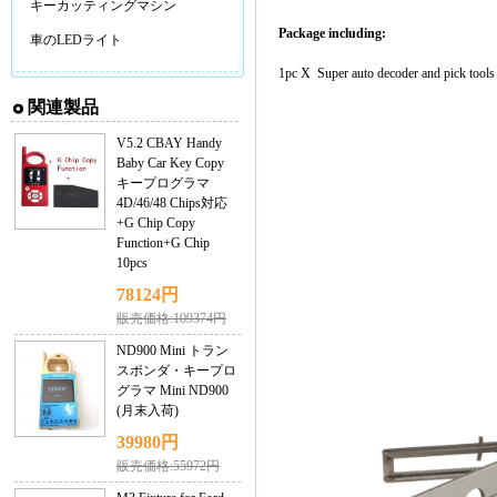
キーカッティングマシン
Package including:
車のLEDライト
1pc X Super auto decoder and pick to
関連製品
V5.2 CBAY Handy
Baby Car Key Copy
キープログラマ
4D/46/48 Chips対応
+G Chip Copy
Function+G Chip
10pcs
78124円
販売価格:109374円
ND900 Mini トラン
スポンダ・キープロ
グラマ Mini ND900
(月末入荷)
39980円
販売価格:55972円