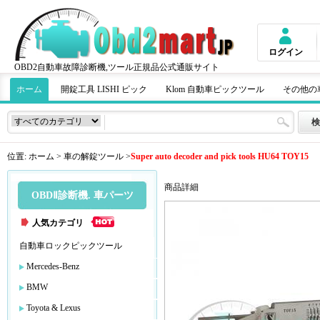
ログイン
OBD2自動車故障診断機,ツール正規品公式通販サイト
ホーム
開錠工具 LISHI ピック
Klom 自動車ピックツール
その他の
位置:
ホーム
>
車の解錠ツール
>
Super auto decoder and pick tools HU64 TOY15
商品詳細
OBDⅡ診断機. 車パーツ
人気カテゴリ
自動車ロックピックツール
Mercedes-Benz
BMW
Toyota & Lexus