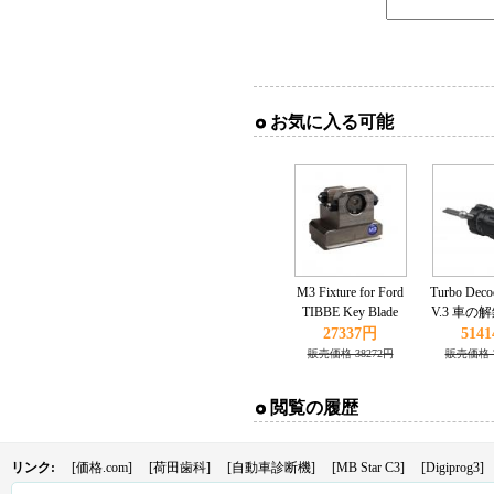
お気に入る可能
M3 Fixture for Ford
Turbo Dec
TIBBE Key Blade
V.3 車の
Works with CONDOR
BMW E/Min
27337円
514
XC-MINI Master
対
販売価格 38272円
販売価格 7
Series
閲覧の履歴
リンク:
[価格.com]
[荷田歯科]
[自動車診断機]
[MB Star C3]
[Digiprog3]