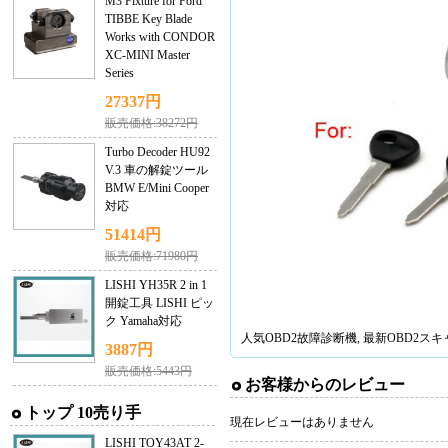
M3 Fixture for Ford
TIBBE Key Blade
Works with CONDOR
XC-MINI Master
Series
27337円
販売価格:38272円
Turbo Decoder HU92
V.3 車の解錠ツール
BMW E/Mini Cooper
対応
51414円
販売価格:71980円
LISHI YH35R 2 in 1
開錠工具 LISHI ピッ
ク Yamaha対応
人気
OBD2故障診断機
, 最新
OBD2ス
3887円
販売価格:5443円
お客様からのレビュー
トップ 10売り手
現在レビューはありません
LISHI TOY43AT 2-