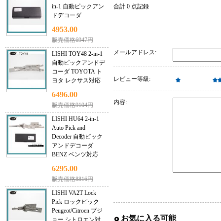
in-1 自動ピックアン
合計 0 点記録
ドデコーダ
4953.00
販売価格6947円
メールアドレス:
LISHI TOY48 2-in-1
自動ピックアンドデ
コーダ TOYOTA ト
レビュー等級:
ヨタ レクサス対応
6496.00
内容:
販売価格9104円
LISHI HU64 2-in-1
Auto Pick and
Decoder 自動ピック
アンドデコーダ
BENZ ベンツ対応
6295.00
販売価格8816円
LISHI VA2T Lock
Pick ロックピック
Peugeot/Citroen プジ
お気に入る可能
ョー シトロエン対