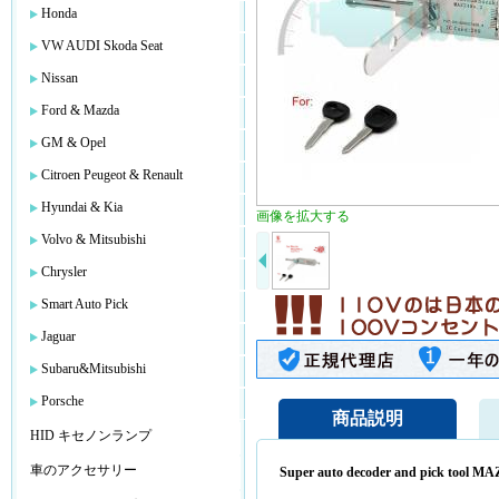
Honda
VW AUDI Skoda Seat
Nissan
Ford & Mazda
GM & Opel
Citroen Peugeot & Renault
Hyundai & Kia
画像を拡大する
Volvo & Mitsubishi
Chrysler
Smart Auto Pick
Jaguar
Subaru&Mitsubishi
Porsche
商品説明
HID キセノンランプ
車のアクセサリー
Super auto decoder and pick tool MA