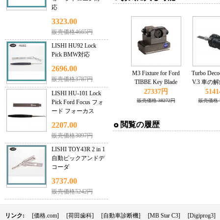
応
3323.00
販売価格4665円
LISHI HU92 Lock
Pick BMW対応
2696.00
M3 Fixture for Ford
Turbo Dec
販売価格3787円
TIBBE Key Blade
V.3 車の
Works with CONDOR
BMW E/Min
27337円
514
LISHI HU-101 Lock
XC-MINI Master
対
販売価格 38272円
販売価格 7
Pick Ford Focus フォ
Series
ード フォーカス
閲覧の履歴
2207.00
販売価格3097円
LISHI TOY43R 2 in 1
自動ピックアンドデ
コーダ
3737.00
販売価格5242円
リンク:
[価格.com]
[荷田歯科]
[自動車診断機]
[MB Star C3]
[Digiprog3]