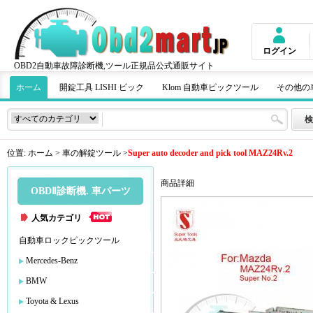
ログイン
OBD2自動車故障診断機,ツール正規品公式通販サイト
ホーム
開錠工具 LISHI ピック
Klom 自動車ピックツール
その他の
位置:
ホーム
>
車の解錠ツール
>
Super auto decoder and pick tool MAZ24Rv.2
商品詳細
OBDⅡ診断機. 車パーツ
人気カテゴリ
自動車ロックピックツール
Mercedes-Benz
BMW
Toyota & Lexus