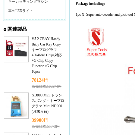
キーカッティングマシン
Package including:
車のLEDライト
1pc X Super auto decoder and pick too
関連製品
V5.2 CBAY Handy
Baby Car Key Copy
キープログラマ
4D/46/48 Chips対応
+G Chip Copy
Function+G Chip
10pcs
78124円
販売価格:109374円
ND900 Mini トラン
スポンダ・キープロ
グラマ Mini ND900
(月末入荷)
39980円
販売価格:55972円