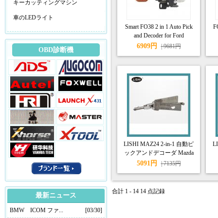
キーカッティングマシン
車のLEDライト
Smart FO38 2 in 1 Auto Pick
F
and Decoder for Ford
6909円
| 9681円
OBD診断機
LISHI MAZ24 2-in-1 自動ピ
L
ックアンドデコーダ Mazda
対応
5091円
| 7135円
合計 1 - 14 14 点記録
最新ニュース
BMW ICOM ファ...
[03/30]