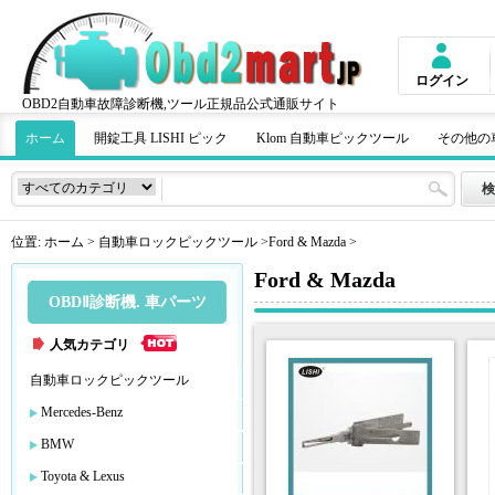
ログイン
OBD2自動車故障診断機,ツール正規品公式通販サイト
ホーム
開錠工具 LISHI ピック
Klom 自動車ピックツール
その他の
位置:
ホーム
>
自動車ロックピックツール
>
Ford & Mazda
>
Ford & Mazda
OBDⅡ診断機. 車パーツ
人気カテゴリ
自動車ロックピックツール
Mercedes-Benz
BMW
Toyota & Lexus