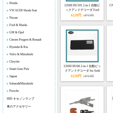
Honda
LISHI HU101 2-in-1 自動ピ
C
ックアンドデコーダ Ford
VW AUDI Skoda Seat
and Rover Volvo対応
6220円
| 8715円
Nissan
Ford & Mazda
GM & Opel
Citroen Peugeot & Renault
Hyundai & Kia
Volvo & Mitsubishi
Chrysler
LISHI HU66 2-in-1 自動ピッ
Smart Auto Pick
クアンドデコーダ for Audi
Ford VW,Porsche,Seat, Skoda
6220円
Jaguar
| 8715円
対応
Subaru&Mitsubishi
Porsche
HID キセノンランプ
車のアクセサリー