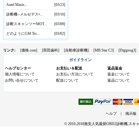
Autel Maxis...
[03/23]
診断機--メルセデス•...
[03/16]
診断スキャンツーMOT...
[03/09]
どのようにGM Tec...
[03/02]
リンク:
[価格.com]
[荷田歯科]
[自動車診断機]
[MB Star C3]
[Digiprog3]
ガイドライン
ヘルプセンター
お支払い＆配送
返品返金
個人情報について
お支払い方法について
返金について
お問い合せについて
配送について
返品について
ヘルプ
|
掲示板
© 2010-2018激安人気最新OBD2診断機,ス