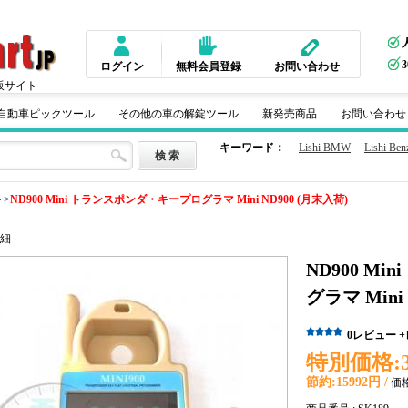
ログイン
無料会員登録
お問い合わせ
販サイト
m 自動車ピックツール
その他の車の解錠ツール
新発売商品
お問い合わせ
キーワード：
Lishi BMW
Lishi Ben
ル
>
ND900 Mini トランスポンダ・キープログラマ Mini ND900 (月末入荷)
細
ND900 M
グラマ Mini
0
レビュー
特別価格:
節約:
15992円 /
価