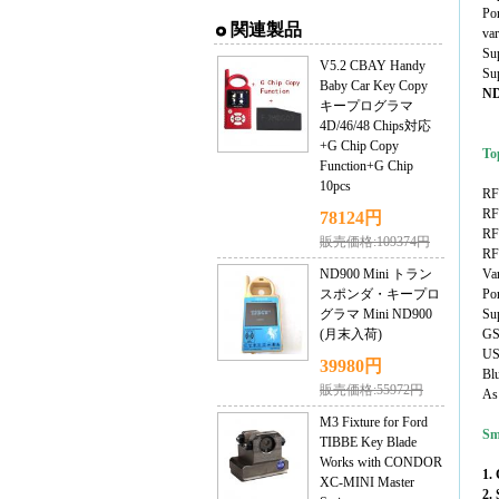
Por
関連製品
var
Su
V5.2 CBAY Handy
Su
Baby Car Key Copy
ND
キープログラマ
4D/46/48 Chips対応
+G Chip Copy
To
Function+G Chip
10pcs
RF
RF
78124円
RF 
販売価格:109374円
RF 
ND900 Mini トラン
Var
スポンダ・キープロ
Por
グラマ Mini ND900
Su
(月末入荷)
GS
US
39980円
Bl
販売価格:55972円
As 
M3 Fixture for Ford
Sm
TIBBE Key Blade
Works with CONDOR
1.
XC-MINI Master
2.