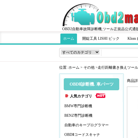
OBD2自動車故障診断機,ツール正規品公式通
ホーム
開錠工具 LISHI ピック
Klo
位置:
ホーム
>
その他
>
走行距離書き換えツー
商品詳
OBDⅡ診断機. 車パーツ
人気カテゴリ
BMW専門診断機
BENZ専門診断機
自動車のキープログラマー
OBDⅡコードスキャナ