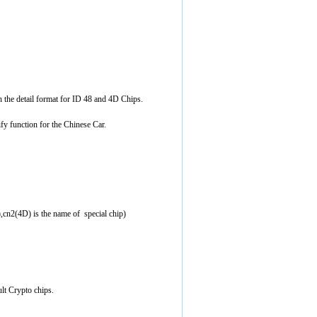
 the detail format for ID 48 and 4D Chips.
ify function for the Chinese Car.
,cn2(4D) is the name of special chip)
lt Crypto chips.