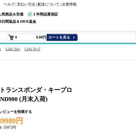
ヘルプ
|
支払い方法
|
配送について
|
企業情報
人気商品＆安価
１年間品質保証
30日間返品＆100％返金
0
0.00円
カートを見る
z
Lishi 2in1
Lishi Toy2
ini トランスポンダ・キープロ
 ND900 (月末入荷)
+レビューを投稿する
39980円
格:
55972円