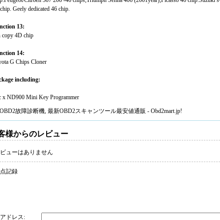
ip.Peugeot/Citroen 307 206 -46 chips;Triumph Senna 406 (2001year);Picasso 46 chip.Suzu
chip. Geely dedicated 46 chip.
nction 13:
n copy 4D chip
nction 14:
yota G Chips Cloner
ckage including:
c x ND900 Mini Key Programmer
OBD2故障診断機
, 最新
OBD2スキャンツール
最安値通販 - Obd2mart.jp!
客様からのレビュー
ビューはありません
 点記録
アドレス: