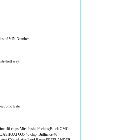
Codes of VIN Number.
nti-theft way.
ectronic Gate.
a 46 chips;Mitsubishi 46 chips;Buick GMC
QASHQAI Q35 46 chip. Brilliance 46