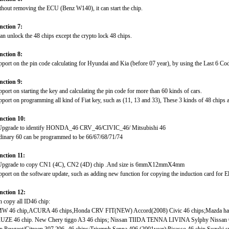
hout removing the ECU (Benz W140), it can start the chip.
nction 7:
can unlock the 48 chips except the crypto lock 48 chips.
nction 8:
port on the pin code calculating for Hyundai and Kia (before 07 year), by using the Last 6 
nction 9:
port on starting the key and calculating the pin code for more than 60 kinds of cars.
port on programming all kind of Fiat key, such as (11, 13 and 33), These 3 kinds of 48 chips a
nction 10:
 Upgrade to identify HONDA_46 CRV_46/CIVIC_46/ Mitsubishi 46
dinary 60 can be programmed to be 66/67/68/71/74
nction 11:
 Upgrade to copy CN1 (4C), CN2 (4D) chip .And size is 6mmX12mmX4mm
port on the software update, such as adding new function for copying the induction card for El
nction 12:
 copy all ID46 chip:
W 46 chip,ACURA 46 chips,Honda CRV FIT(NEW) Accord(2008) Civic 46 chips;Mazda haim
UZE 46 chip. New Chery tiggo A3 46 chips; Nissan TIIDA TENNA LIVINA Sylphy Nissan 