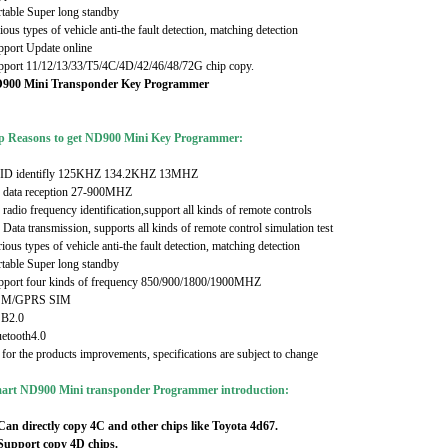
table Super long standby
ious types of vehicle anti-the fault detection, matching detection
pport Update online
pport 11/12/13/33/T5/4C/4D/42/46/48/72G chip copy.
900 Mini Transponder Key Programmer
p Reasons to get ND900 Mini Key Programmer:
ID identifly 125KHZ 134.2KHZ 13MHZ
 data reception 27-900MHZ
radio frequency identification,support all kinds of remote controls
Data transmission, supports all kinds of remote control simulation test
ious types of vehicle anti-the fault detection, matching detection
table Super long standby
pport four kinds of frequency 850/900/1800/1900MHZ
M/GPRS SIM
B2.0
uetooth4.0
for the products improvements, specifications are subject to change
art ND900 Mini transponder Programmer introduction:
 Can directly copy 4C and other chips like Toyota 4d67.
 Support copy 4D chips.