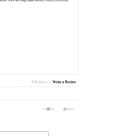
ki swifts SX4 46 chip.Land Rover FREELANDER
0 Reviews |
Write a Review
<<前へ
次へ>>