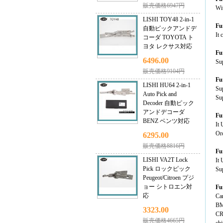
販売価格6947円
Wit
LISHI TOY48 2-in-1
Fu
自動ピックアンドデ
It 
コーダ TOYOTA ト
ヨタ レクサス対応
Fu
6496.00
Sup
販売価格9104円
Fu
LISHI HU64 2-in-1
Sup
Auto Pick and
Sup
Decoder 自動ピック
アンドデコーダ
Fu
BENZ ベンツ対応
It
Or
6295.00
販売価格8816円
Fu
LISHI VA2T Lock
It
Pick ロックピック
Sup
Peugeot/Citroen プジ
ョー シトロエン対
Fu
応
Can
BM
3323.00
CR
販売価格4665円