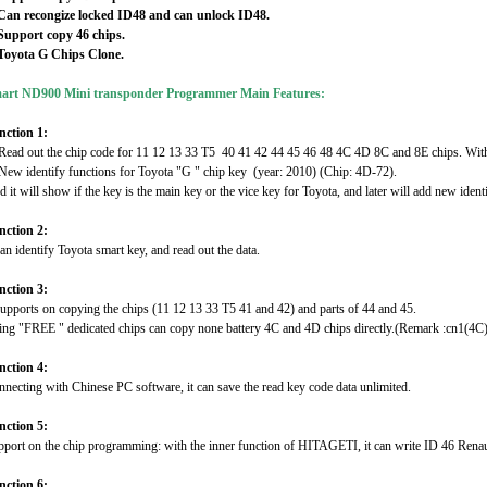
 Can recongize locked ID48 and can unlock ID48.
 Support copy 46 chips.
 Toyota G Chips Clone.
art ND900 Mini transponder Programmer Main Features:
nction 1:
Read out the chip code for 11 12 13 33 T5 40 41 42 44 45 46 48 4C 4D 8C and 8E chips. With
New identify functions for Toyota "G " chip key (year: 2010) (Chip: 4D-72).
 it will show if the key is the main key or the vice key for Toyota, and later will add new ident
nction 2:
can identify Toyota smart key, and read out the data.
nction 3:
supports on copying the chips (11 12 13 33 T5 41 and 42) and parts of 44 and 45.
ng "FREE " dedicated chips can copy none battery 4C and 4D chips directly.(Remark :cn1(4C)
nction 4:
necting with Chinese PC software, it can save the read key code data unlimited.
nction 5:
port on the chip programming: with the inner function of HITAGETI, it can write ID 46 Renau
nction 6: