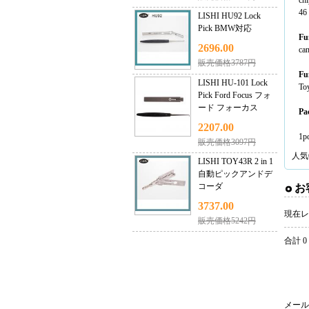
ch
46 
LISHI HU92 Lock
Pick BMW対応
Fu
2696.00
ca
販売価格3787円
Fu
LISHI HU-101 Lock
To
Pick Ford Focus フォ
ード フォーカス
Pa
2207.00
1p
販売価格3097円
人気
LISHI TOY43R 2 in 1
自動ピックアンドデ
コーダ
お
3737.00
現在レ
販売価格5242円
合計 0
メール