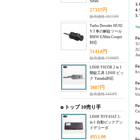
Series
3.
27337円
4.
5.
販売価格:38272円
Turbo Decoder HU92
Sm
V.3 車の解錠ツール
BMW E/Mini Cooper
Fu
対応
1) 
2) 
51414円
And
販売価格:71980円
Fu
LISHI YH35R 2 in 1
It 
開錠工具 LISHI ピッ
ク Yamaha対応
Fu
3887円
It 
販売価格:5443円
Usi
Fu
トップ 10売り手
Con
LISHI TOY43AT 2-
in-1 自動ピックアン
Fu
ドデコーダ
Sup
4953.00
Fu