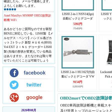
よろしくお願いします。
Autel MaxiSys MS908P OBD2故障診
LISHI 2-in-1 NSN14(Ign)
LISHI 
断機 WiFi
自動ピックとデコーダ
ックと
Nissan 対応
ツ・
5392円
あるかどうかご質問なのですが新型
7549円
BENZに対応している。LISHI製 【メ
ルセデス・ベンツ】ハンドル逃げカ
ット 2トラック 新型 ＨＵ６４(8910)
Vr4 EXT ２ＩＮ１ デコーダー LISHI
製 (先端の形状が変更)している商品
はありますか、またなければ取り寄
せていただくことは可能でしょう
か？回答お願いします。
LISHI 2-in-1 HU162T(9)自
Locksmith
Autel MaxiSys MS908P OBD2故障診
動ピックとデコーダ VW
Pick 
断機 WiFi
対応
9154円
12816円
追跡番号はそちらのメールに送りま
した。ご確認ください。 よろしくお
願いします。
OBD2martでOBD2故障
OBD2車両故障診断機と車載ス
Autel MaxiSys MS908P OBD2故障診
断機 WiFi
2026年08月
及び世界トップのエージェントとし