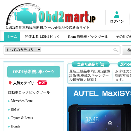
ログイン
OBD2自動車故障診断機,ツール正規品公式通販サイト
ホーム
開錠工具 LISHI ピック
Klom 自動車ピックツール
その他の
最新正规品車両OBD2故障
お客様の
OBDⅡ診断機. 車パーツ
診断機,車載スキャンツー
郵送方法
ル最安值大挑戰！
ます。
人気カテゴリ
自動車ロックピックツール
Mercedes-Benz
BMW
Toyota & Lexus
Honda