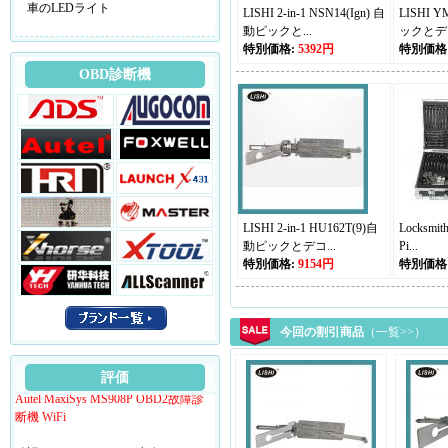
車のLEDライト
LISHI 2-in-1 NSN14(Ign) 自
LISHI Y
動ピックと...
ックとデコ
特別価格:
5392円
特別価格
OBD診断機
Autel MaxiSys MS908P OBD2故障診
断機 WiFi
追跡番号はそちらのメールに送りま
した。ご確認ください。 よろしくお
LISHI 2-in-1 HU162T(9)自
Locksmith
願いします。
動ピックとデコ...
Pi...
特別価格:
9154円
特別価格
Autel MaxiSys MS908P OBD2故障診
断機 WiFi
今回の割引商品
（一覧>>）
先日ISU5をもう一つ購入したのです
がいつ届きますか？
評価
Autel MaxiSys MS908P OBD2故障診
断機 WiFi
確認したら、メールで連絡します。