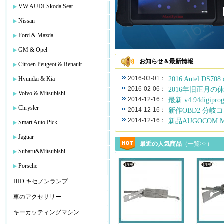
VW AUDI Skoda Seat
Nissan
Ford & Mazda
GM & Opel
お知らせ＆最新情報
Citroen Peugeot & Renault
2016-03-01：
2016 Autel DS7
Hyundai & Kia
2016-02-06：
2016年旧正月の
Volvo & Mitsubishi
2014-12-16：
最新 v4.94digiprog
Chrysler
2014-12-16：
新作OBD2 分岐コ
2014-12-16：
新品AUGOCOM MICR
Smart Auto Pick
Jaguar
最近の人気商品
（一覧>>）
Subaru&Mitsubishi
Porsche
HID キセノンランプ
車のアクセサリー
キーカッティングマシン