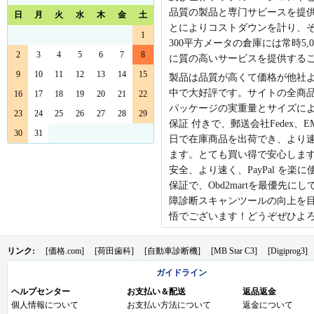
品質の製品と専门サビースを提
日
月
火
水
木
金
土
先日ISU5をもう一つ購入したのです
とによりコストダウンを計り、
がいつ届きますか？
1
300平方メータの倉庫には常時5
2
3
4
5
6
7
8
に質の高いサービスを提供する
Autel MaxiSys MS908P OBD2故障診
断機 WiFi
9
10
11
12
13
14
15
製品は品質が高くて価格が他社
中で大好評です。サイトの全商
16
17
18
19
20
21
22
確認したら、メールで連絡します。
パッケージの実重量とサイズによ
よろしくお願いします。
23
24
25
26
27
28
29
保証 付きで、郵送会社Fedex、
30
31
Autel MaxiSys MS908P OBD2故障診
日で在庫商品を出荷でき、より
断機 WiFi
ます。とても買い得で安心しま
安全、より速く、PayPal を楽
あるかどうかご質問なのですが新型
保証で、Obd2martを最優先に
BENZに対応している。LISHI製 【メ
障診断スキャンツールの向上を
ルセデス・ベンツ】ハンドル逃げカ
ット 2トラック 新型 ＨＵ６４(8910)
悟でございます！どうぞぜひよ
Vr4 EXT ２ＩＮ１ デコーダー LISHI
製 (先端の形状が変更)している商品
リンク:
はありますか、またなければ取り寄
[価格.com]
[荷田歯科]
[自動車診断機]
[MB Star C3]
[Digiprog3]
せていただくことは可能でしょう
ガイドライン
か？回答お願いします。
ヘルプセンター
お支払い＆配送
返品返金
個人情報について
お支払い方法について
返金について