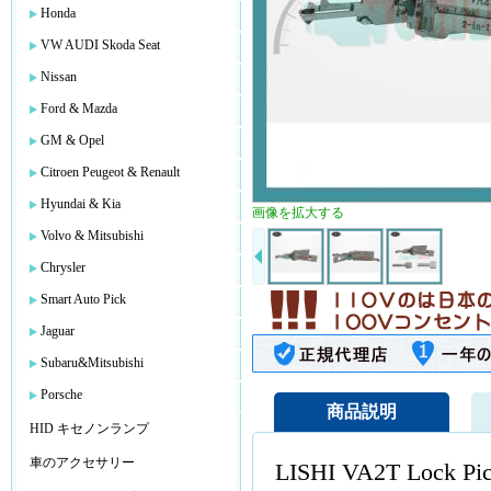
Honda
VW AUDI Skoda Seat
Nissan
Ford & Mazda
GM & Opel
Citroen Peugeot & Renault
Hyundai & Kia
画像を拡大する
Volvo & Mitsubishi
Chrysler
Smart Auto Pick
Jaguar
Subaru&Mitsubishi
Porsche
商品説明
HID キセノンランプ
車のアクセサリー
LISHI VA2T Lock Pick