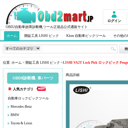
ログイン
OBD2自動車故障診断機,ツール正規品公式通販サイト
ホーム
開錠工具 LISHI ピック
Klom 自動車ピックツール
その他の
位置:
ホーム
>
開錠工具 LISHI ピック
>
LISHI VA2T Lock Pick ロックピック Pe
商品詳細
OBDⅡ診断機. 車パーツ
人気カテゴリ
自動車ロックピックツール
Mercedes-Benz
BMW
Toyota & Lexus