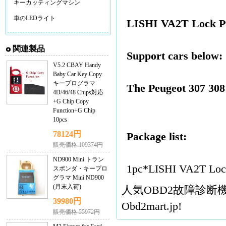
キーカッティングマシン
車のLEDライト
LISHI VA2T Lock Pi
関連製品
Support cars below:
V5.2 CBAY Handy
Baby Car Key Copy
キープログラマ
The Peugeot 307 308
4D/46/48 Chips対応
+G Chip Copy
Function+G Chip
10pcs
78124円
Package list:
販売価格:109374円
ND900 Mini トラン
1pc*LISHI VA2T Lock 
スポンダ・キープロ
グラマ Mini ND900
(月末入荷)
人気
OBD2故障診断
39980円
Obd2mart.jp!
販売価格:55972円