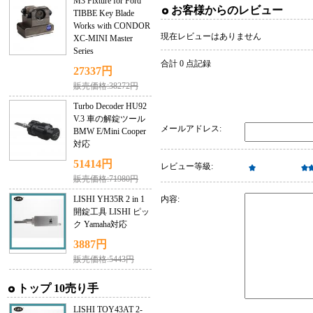
M3 Fixture for Ford
お客様からのレビュー
TIBBE Key Blade
Works with CONDOR
現在レビューはありません
XC-MINI Master
Series
合計 0 点記録
27337円
販売価格:38272円
Turbo Decoder HU92
V.3 車の解錠ツール
メールアドレス:
BMW E/Mini Cooper
対応
51414円
レビュー等級:
販売価格:71980円
LISHI YH35R 2 in 1
内容:
開錠工具 LISHI ピッ
ク Yamaha対応
3887円
販売価格:5443円
トップ 10売り手
LISHI TOY43AT 2-