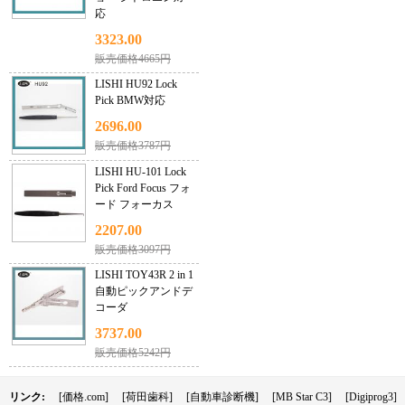
応
3323.00
販売価格4665円
LISHI HU92 Lock
Pick BMW対応
2696.00
販売価格3787円
LISHI HU-101 Lock
Pick Ford Focus フォ
ード フォーカス
2207.00
販売価格3097円
LISHI TOY43R 2 in 1
自動ピックアンドデ
コーダ
3737.00
販売価格5242円
リンク:
[価格.com]
[荷田歯科]
[自動車診断機]
[MB Star C3]
[Digiprog3]