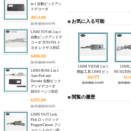
in-1 自動ピックアン
ドデコーダ
4953.00
お気に入る可能
販売価格6947円
LISHI TOY48 2-in-1
自動ピックアンドデ
コーダ TOYOTA ト
ヨタ レクサス対応
6496.00
販売価格9104円
LISHI YH35R 2 in 1
LISHI 2
LISHI HU64 2-in-1
開錠工具 LISHI ピッ
HU162T(
Auto Pick and
ク Yamaha対応
クとデコーダ
3887円
915
Decoder 自動ピック
販売価格 5443円
販売価格 1
アンドデコーダ
BENZ ベンツ対応
閲覧の履歴
6295.00
販売価格8816円
LISHI VA2T Lock
Pick ロックピック
Peugeot/Citroen プジ
ョー シトロエン対