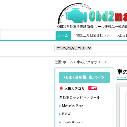
OBD2自動車故障診断機,ツール正規品公式通
ホーム
開錠工具 LISHI ピック
Klo
位置:
ホーム
>
車のアクセサリー
>
車
OBDⅡ診断機. 車パーツ
人気カテゴリ
自動車ロックピックツール
Mercedes-Benz
BMW
Toyota & Lexus