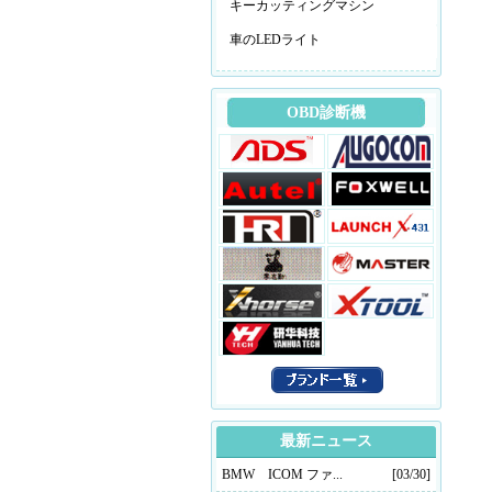
キーカッティングマシン
車のLEDライト
OBD診断機
最新ニュース
BMW ICOM ファ...
[03/30]