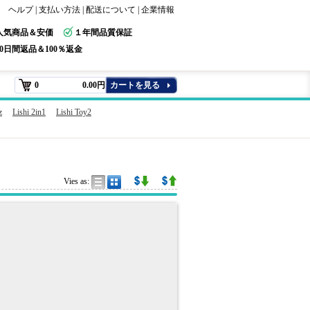
ヘルプ
|
支払い方法
|
配送について
|
企業情報
人気商品＆安価
１年間品質保証
30日間返品＆100％返金
0
0.00円
カートを見る
z
Lishi 2in1
Lishi Toy2
Vies as: