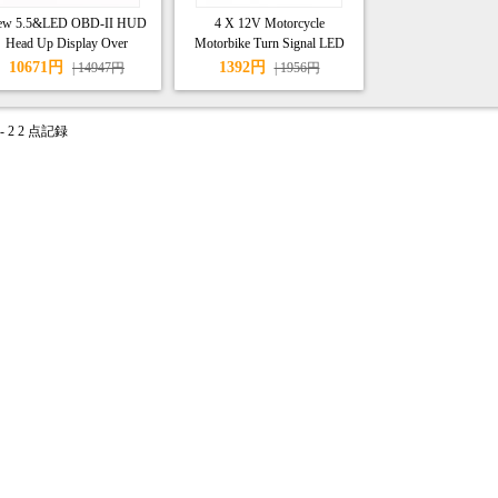
ew 5.5&LED OBD-II HUD
4 X 12V Motorcycle
Head Up Display Over
Motorbike Turn Signal LED
peeding warning/speed/Km
Indicator Light Carbon
10671円
1392円
| 14947円
| 1956円
m/shift light/temperature S5
- 2 2 点記録