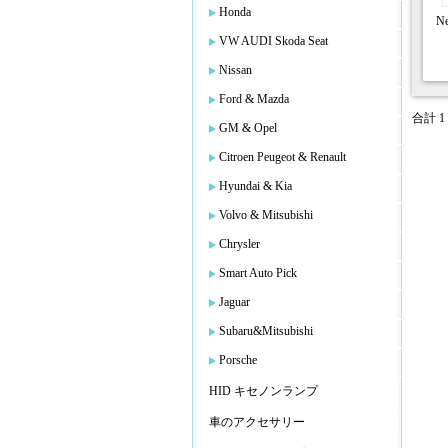
Honda
N
VW AUDI Skoda Seat
S
Nissan
rp
Ford & Mazda
合計 1 
GM & Opel
Citroen Peugeot & Renault
Hyundai & Kia
Volvo & Mitsubishi
Chrysler
Smart Auto Pick
Jaguar
Subaru&Mitsubishi
Porsche
HID キセノンランプ
車のアクセサリー