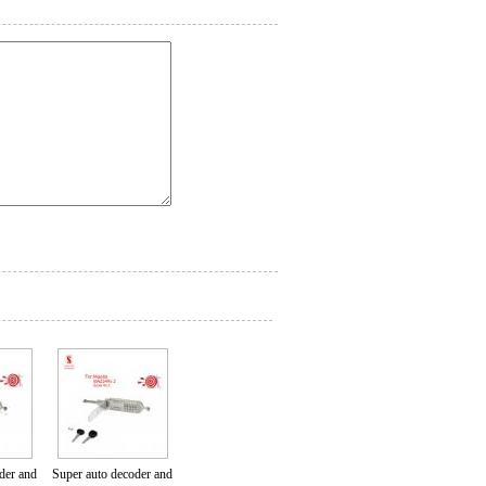
der and
Super auto decoder and