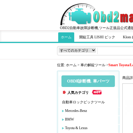
OBD2自動車故障診断機,ツール正規品公式通
ホーム
開錠工具 LISHI ピック
Klo
位置:
ホーム
>
車の解錠ツール
>
Smart Toyota/L
商品詳
OBDⅡ診断機. 車パーツ
人気カテゴリ
自動車ロックピックツール
Mercedes-Benz
BMW
Toyota & Lexus