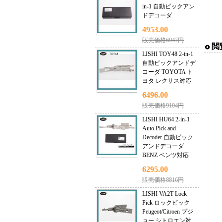
in-1 自動ピックアン
ドデコーダ
4953.00
販売価格6947円
閲
LISHI TOY48 2-in-1
自動ピックアンドデ
コーダ TOYOTA ト
ヨタ レクサス対応
6496.00
販売価格9104円
LISHI HU64 2-in-1
Auto Pick and
Decoder 自動ピック
アンドデコーダ
BENZ ベンツ対応
6295.00
販売価格8816円
LISHI VA2T Lock
Pick ロックピック
Peugeot/Citroen プジ
ョー シトロエン対