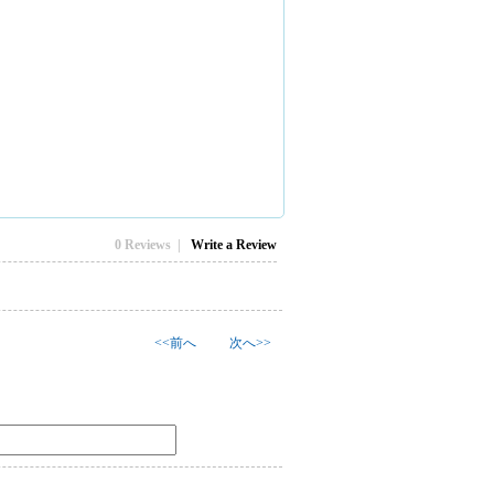
0 Reviews |
Write a Review
<<前へ
次へ>>