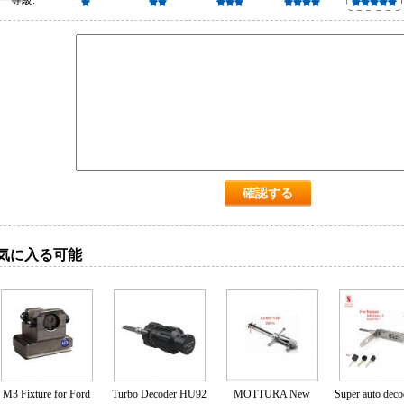
ー等級:
気に入る可能
M3 Fixture for Ford
Turbo Decoder HU92
MOTTURA New
Super auto deco