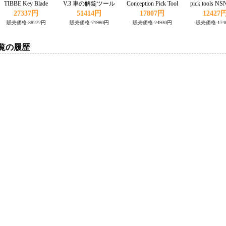
TIBBE Key Blade
V.3 車の解錠ツール
Conception Pick Tool
pick tools NS
Works with CONDOR
BMW E/Mini Cooper
(Left side) for
27337円
51414円
17807円
12427
XC-MINI Master
対応
MOTTURA 2M014
販売価格 38272円
販売価格 71980円
販売価格 24930円
販売価格 174
Series
覧の履歴