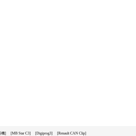
機]
[MB Star C3]
[Digiprog3]
[Renault CAN Clip]