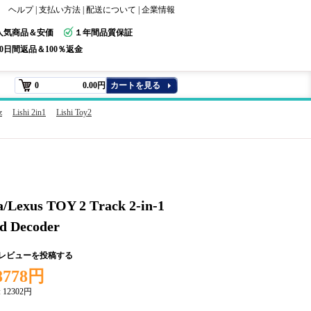
ヘルプ
|
支払い方法
|
配送について
|
企業情報
人気商品＆安価
１年間品質保証
30日間返品＆100％返金
0
0.00円
カートを見る
z
Lishi 2in1
Lishi Toy2
a/Lexus TOY 2 Track 2-in-1
nd Decoder
+レビューを投稿する
8778円
:
12302円