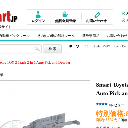
ログイン
無料会員登録
お問い合わせ
販サイト
m 自動車ピックツール
その他の車の解錠ツール
新発売商品
お問い合わせ
キーワード：
Lishi BMW
Lishi Ben
exus TOY 2 Track 2-in-1 Auto Pick and Decoder
細
Smart Toyot
Auto Pick a
0
レビュー
特別価格:
節約:
3524円 /
価格