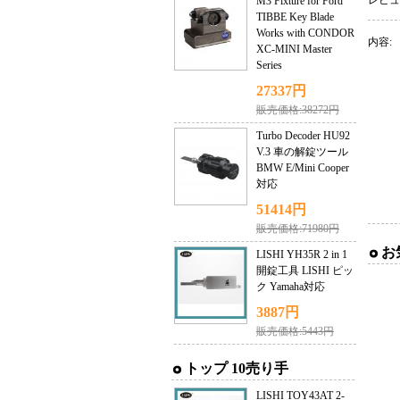
レビュ
M3 Fixture for Ford
TIBBE Key Blade
Works with CONDOR
内容:
XC-MINI Master
Series
27337円
販売価格:38272円
Turbo Decoder HU92
V.3 車の解錠ツール
BMW E/Mini Cooper
対応
51414円
販売価格:71980円
お
LISHI YH35R 2 in 1
開錠工具 LISHI ピッ
ク Yamaha対応
3887円
販売価格:5443円
トップ 10売り手
LISHI TOY43AT 2-