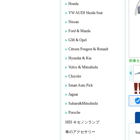
Honda
VW AUDI Skoda Seat
Nissan
Ford & Mazda
GM & Opel
Citroen Peugeot & Renault
Hyundai & Kia
画像を
Volvo & Mitsubishi
Chrysler
Smart Auto Pick
Jaguar
Subaru&Mitsubishi
Porsche
HID キセノンランプ
車のアクセサリー
Sm