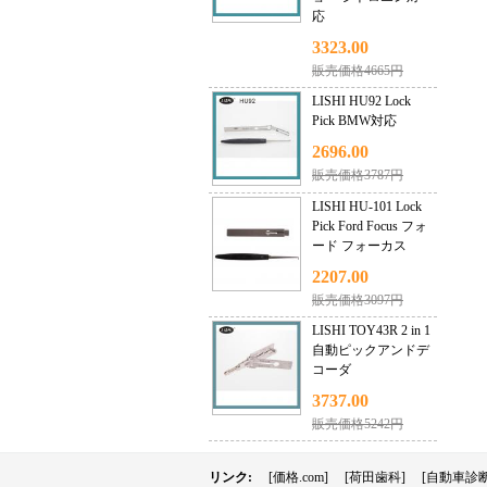
応
3323.00
販売価格4665円
LISHI HU92 Lock
Pick BMW対応
2696.00
販売価格3787円
LISHI HU-101 Lock
Pick Ford Focus フォ
ード フォーカス
2207.00
販売価格3097円
LISHI TOY43R 2 in 1
自動ピックアンドデ
コーダ
3737.00
販売価格5242円
リンク:
[価格.com]
[荷田歯科]
[自動車診断