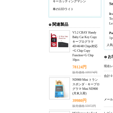
キーカッティングマシン
Sm
車のLEDライト
It
To
Le
関連製品
V5.2 CBAY Handy
Pa
Baby Car Key Copy
1p
キープログラマ
人気
4D/46/48 Chips対応
+G Chip Copy
Function+G Chip
お
10pcs
現在レ
78124円
販売価格:109374円
合計 0
ND900 Mini トラン
スポンダ・キープロ
グラマ Mini ND900
(月末入荷)
メール
39980円
販売価格:55972円