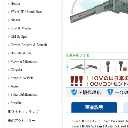
Honda
VW AUDI Skoda Seat
Nissan
Ford & Mazda
GM & Opel
Citroen Peugeot & Renault
Hyundai & Kia
画像を拡大する
Volvo & Mitsubishi
Chrysler
Smart Auto Pick
Jaguar
Subaru&Mitsubishi
Porsche
商品説明
HID キセノンランプ
車のアクセサリー
Smart HU92 v.3 2 In 1 Auto Pick And D
Smart HU92 V.3 2 in 1 Auto Pick and