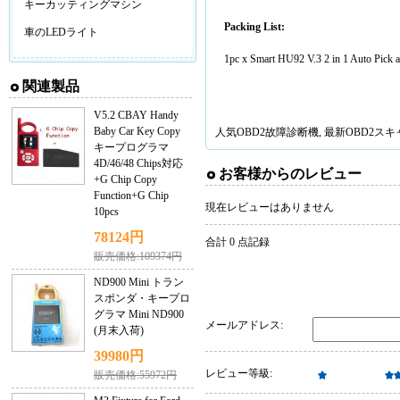
キーカッティングマシン
Packing List:
車のLEDライト
1pc x Smart HU92 V.3 2 in 1 Auto Pick 
関連製品
V5.2 CBAY Handy
Baby Car Key Copy
人気
OBD2故障診断機
, 最新
OBD2ス
キープログラマ
4D/46/48 Chips対応
お客様からのレビュー
+G Chip Copy
Function+G Chip
現在レビューはありません
10pcs
78124円
合計 0 点記録
販売価格:109374円
ND900 Mini トラン
スポンダ・キープロ
グラマ Mini ND900
メールアドレス:
(月末入荷)
39980円
レビュー等級:
販売価格:55972円