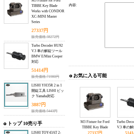
M3 Fixture for Ford
内容:
TIBBE Key Blade
Works with CONDOR
XC-MINI Master
Series
27337円
販売価格:38272円
Turbo Decoder HU92
V.3 車の解錠ツール
BMW E/Mini Cooper
対応
51414円
お気に入る可能
販売価格:71980円
LISHI YH35R 2 in 1
開錠工具 LISHI ピッ
ク Yamaha対応
3887円
販売価格:5443円
M3 Fixture for Ford
Turbo Dec
トップ 10売り手
TIBBE Key Blade
V.3 車の
LISHI TOY43AT 2-
Works with CONDOR
BMW E/Min
27337円
514