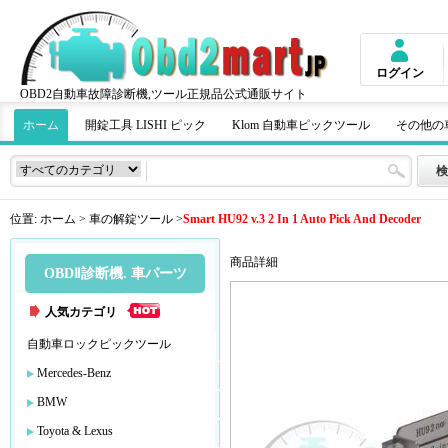
ログイン
OBD2自動車故障診断機,ツール正規品公式通販サイト
ホーム
開錠工具 LISHI ピック
Klom 自動車ピックツール
その他の
位置:
ホーム
>
車の解錠ツール
>
Smart HU92 v.3 2 In 1 Auto Pick And Decoder
商品詳細
OBDⅡ診断機. 車パーツ
人気カテゴリ
自動車ロックピックツール
Mercedes-Benz
BMW
Toyota & Lexus