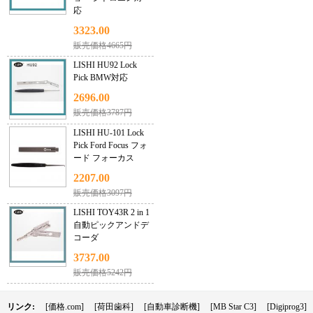
応
3323.00
販売価格4665円
LISHI HU92 Lock
Pick BMW対応
2696.00
販売価格3787円
LISHI HU-101 Lock
Pick Ford Focus フォ
ード フォーカス
2207.00
販売価格3097円
LISHI TOY43R 2 in 1
自動ピックアンドデ
コーダ
3737.00
販売価格5242円
リンク:
[価格.com]
[荷田歯科]
[自動車診断機]
[MB Star C3]
[Digiprog3]