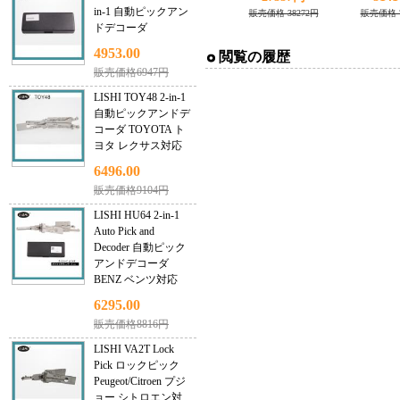
in-1 自動ピックアン
XC-MINI Master
対
販売価格 38272円
販売価格 7
ドデコーダ
Series
4953.00
閲覧の履歴
販売価格6947円
LISHI TOY48 2-in-1
自動ピックアンドデ
コーダ TOYOTA ト
ヨタ レクサス対応
6496.00
販売価格9104円
LISHI HU64 2-in-1
Auto Pick and
Decoder 自動ピック
アンドデコーダ
BENZ ベンツ対応
6295.00
販売価格8816円
LISHI VA2T Lock
Pick ロックピック
Peugeot/Citroen プジ
ョー シトロエン対