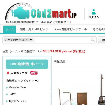
ログイン
OBD2自動車故障診断機,ツール正規品公式通販サイト
ホーム
開錠工具 LISHI ピック
Klom 自動車ピックツール
その他の
位置:
ホーム
>
車の解錠ツール
>
MUL-T-LOCK pick tool (R) (右上)
商品詳細
OBDⅡ診断機. 車パーツ
人気カテゴリ
自動車ロックピックツール
Mercedes-Benz
BMW
Toyota & Lexus