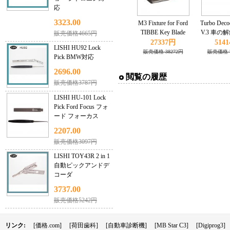
応
3323.00
M3 Fixture for Ford
Turbo Dec
TIBBE Key Blade
V.3 車の
販売価格4665円
Works with CONDOR
BMW E/Min
27337円
514
LISHI HU92 Lock
XC-MINI Master
対
販売価格 38272円
販売価格 7
Pick BMW対応
Series
2696.00
閲覧の履歴
販売価格3787円
LISHI HU-101 Lock
Pick Ford Focus フォ
ード フォーカス
2207.00
販売価格3097円
LISHI TOY43R 2 in 1
自動ピックアンドデ
コーダ
3737.00
販売価格5242円
リンク:
[価格.com]
[荷田歯科]
[自動車診断機]
[MB Star C3]
[Digiprog3]