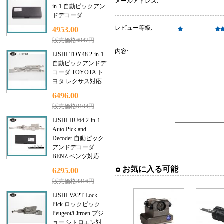
メールアドレス:
in-1 自動ピックアン
ドデコーダ
レビュー等級:
4953.00
販売価格6947円
内容:
LISHI TOY48 2-in-1
自動ピックアンドデ
コーダ TOYOTA ト
ヨタ レクサス対応
6496.00
販売価格9104円
LISHI HU64 2-in-1
Auto Pick and
Decoder 自動ピック
アンドデコーダ
BENZ ベンツ対応
お気に入る可能
6295.00
販売価格8816円
LISHI VA2T Lock
Pick ロックピック
Peugeot/Citroen プジ
ョー シトロエン対