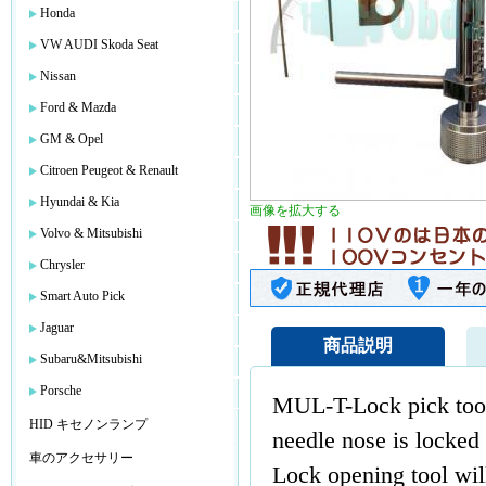
Honda
VW AUDI Skoda Seat
Nissan
Ford & Mazda
GM & Opel
Citroen Peugeot & Renault
Hyundai & Kia
画像を拡大する
Volvo & Mitsubishi
Chrysler
Smart Auto Pick
Jaguar
商品説明
Subaru&Mitsubishi
Porsche
MUL-T-Lock pick tool 
HID キセノンランプ
needle nose is locked
車のアクセサリー
Lock opening tool will