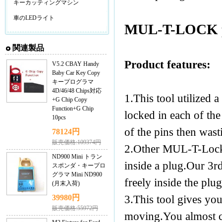
キーカッティングマシン
車のLEDライト
MUL-T-LOCK pi
関連製品
Product features:
V5.2 CBAY Handy
Baby Car Key Copy
キープログラマ
4D/46/48 Chips対応
1.This tool utilized 
+G Chip Copy
Function+G Chip
locked in each of th
10pcs
of the pins then wast
78124円
販売価格:109374円
2.Other MUL-T-Lock 
ND900 Mini トラン
inside a plug.Our 3r
スポンダ・キープロ
グラマ Mini ND900
freely inside the plu
(月末入荷)
3.This tool gives you
39980円
販売価格:55972円
moving.You almost ca