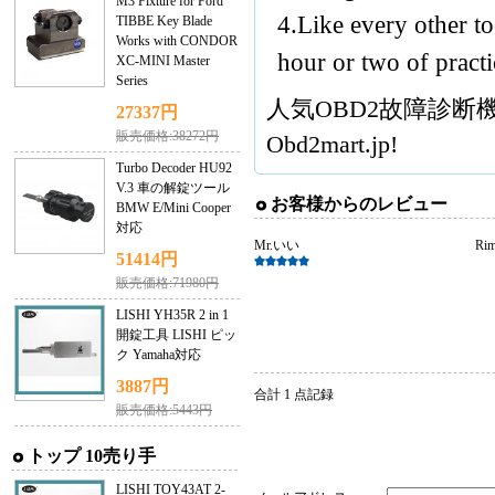
M3 Fixture for Ford
4.Like every other to
TIBBE Key Blade
Works with CONDOR
hour or two of practi
XC-MINI Master
Series
人気
OBD2故障診断
27337円
販売価格:38272円
Obd2mart.jp!
Turbo Decoder HU92
V.3 車の解錠ツール
お客様からのレビュー
BMW E/Mini Cooper
対応
Mr.いい
Ri
51414円
販売価格:71980円
LISHI YH35R 2 in 1
開錠工具 LISHI ピッ
ク Yamaha対応
3887円
合計 1 点記録
販売価格:5443円
トップ 10売り手
LISHI TOY43AT 2-