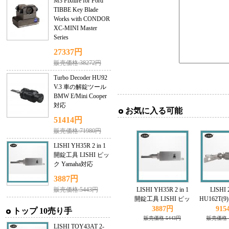
M3 Fixture for Ford
TIBBE Key Blade
Works with CONDOR
XC-MINI Master
Series
27337円
販売価格:38272円
Turbo Decoder HU92
V.3 車の解錠ツール
BMW E/Mini Cooper
対応
お気に入る可能
51414円
販売価格:71980円
LISHI YH35R 2 in 1
開錠工具 LISHI ピッ
ク Yamaha対応
3887円
販売価格:5443円
LISHI YH35R 2 in 1
LISHI 2
開錠工具 LISHI ピッ
HU162T(
ク Yamaha対応
クとデコーダ
3887円
915
トップ 10売り手
販売価格 5443円
販売価格 1
LISHI TOY43AT 2-