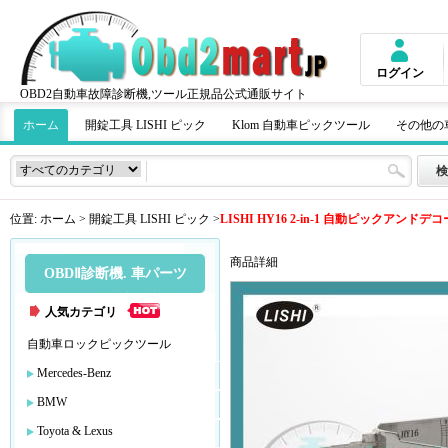
ログイン
OBD2自動車故障診断機,ツール正規品公式通販サイト
ホーム
開錠工具 LISHI ピック
Klom 自動車ピックツール
その他の
位置:
ホーム
>
開錠工具 LISHI ピック
>
LISHI HY16 2-in-1 自動ピックアンドデ
商品詳細
OBDⅡ診断機. 車パーツ
人気カテゴリ
自動車ロックピックツール
Mercedes-Benz
BMW
Toyota & Lexus