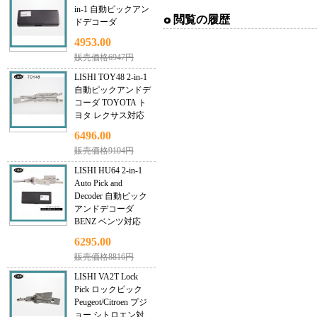
in-1 自動ピックアン
閲覧の履歴
ドデコーダ
4953.00
販売価格6947円
LISHI TOY48 2-in-1
自動ピックアンドデ
コーダ TOYOTA ト
ヨタ レクサス対応
6496.00
販売価格9104円
LISHI HU64 2-in-1
Auto Pick and
Decoder 自動ピック
アンドデコーダ
BENZ ベンツ対応
6295.00
販売価格8816円
LISHI VA2T Lock
Pick ロックピック
Peugeot/Citroen プジ
ョー シトロエン対