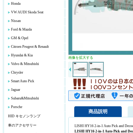
Honda
VW AUDI Skoda Seat
Nissan
Ford & Mazda
GM & Opel
Citroen Peugeot & Renault
Hyundai & Kia
画像を拡大する
Volvo & Mitsubishi
Chrysler
Smart Auto Pick
Jaguar
Subaru&Mitsubishi
Porsche
商品説明
HID キセノンランプ
車のアクセサリー
LISHI HY16 2-in-1 Auto Pick and De
LISHI HY16 2-in-1 Auto Pick and D