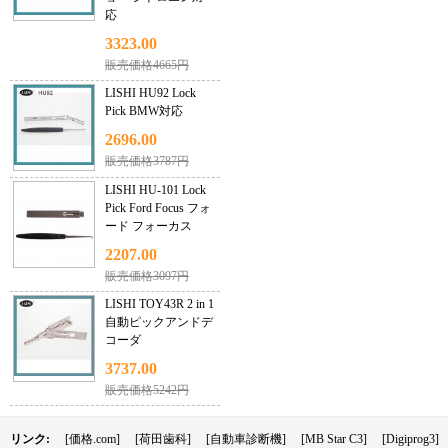
応
3323.00
販売価格4665円
LISHI HU92 Lock
Pick BMW対応
2696.00
販売価格3787円
LISHI HU-101 Lock
Pick Ford Focus フォ
ード フォーカス
2207.00
販売価格3097円
LISHI TOY43R 2 in 1
自動ピックアンドデ
コーダ
3737.00
販売価格5242円
リンク:
[価格.com]
[荷田歯科]
[自動車診断機]
[MB Star C3]
[Digiprog3]