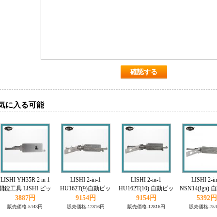
気に入る可能
LISHI YH35R 2 in 1
LISHI 2-in-1
LISHI 2-in-1
LISHI 2-in
開錠工具 LISHI ピッ
HU162T(9)自動ピッ
HU162T(10) 自動ピッ
NSN14(Ign)
ク Yamaha対応
クとデコーダ VW 対
クとデコーダAudi対
クとデコーダ Ni
3887円
9154円
9154円
5392円
応
応
対応
販売価格 5443円
販売価格 12816円
販売価格 12816円
販売価格 75