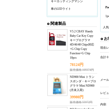
キーカッティングマシン
Pac
車のLEDライト
1p
関連製品
人気
V5.2 CBAY Handy
Baby Car Key Copy
お
キープログラマ
4D/46/48 Chips対応
現在レ
+G Chip Copy
Function+G Chip
合計 0
10pcs
78124円
販売価格:109374円
ND900 Mini トラン
メール
スポンダ・キープロ
グラマ Mini ND900
(月末入荷)
レビュ
39980円
販売価格:55972円
内容: