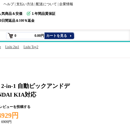
ヘルプ
|
支払い方法
|
配送について
|
企業情報
人気商品＆安価
１年間品質保証
30日間返品＆100％返金
0
0.00円
カートを見る
z
Lishi 2in1
Lishi Toy2
15 2-in-1 自動ピックアンドデ
DAI KIA対応
+レビューを投稿する
4929円
:
6909円