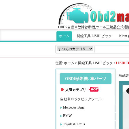
OBD2自動車故障診断機,ツール正規品公式通
ホーム
開錠工具 LISHI ピック
Klo
位置:
ホーム
>
開錠工具 LISHI ピック
>
LISHI
商品詳
OBDⅡ診断機. 車パーツ
人気カテゴリ
自動車ロックピックツール
Mercedes-Benz
BMW
Toyota & Lexus