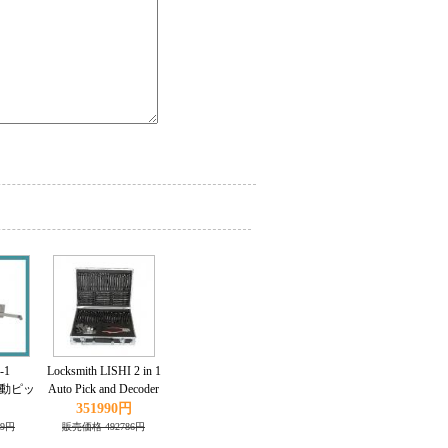
-1
Locksmith LISHI 2 in 1
 自動ピッ
Auto Pick and Decoder
ssan
Kit 77pcs/set
351990円
49円
販売価格 492786円