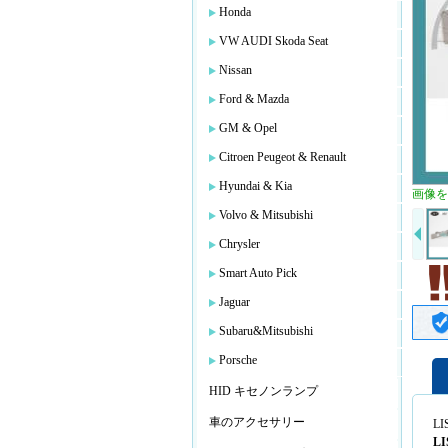
Honda
VW AUDI Skoda Seat
Nissan
Ford & Mazda
GM & Opel
Citroen Peugeot & Renault
Hyundai & Kia
画像を
Volvo & Mitsubishi
Chrysler
Smart Auto Pick
Jaguar
Subaru&Mitsubishi
Porsche
HID キセノンランプ
車のアクセサリー
LI
LI