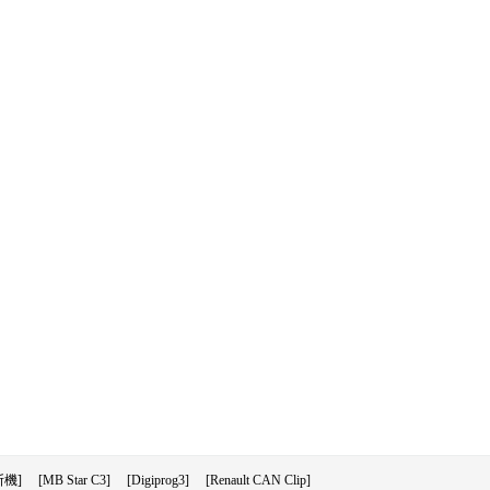
機]
[MB Star C3]
[Digiprog3]
[Renault CAN Clip]