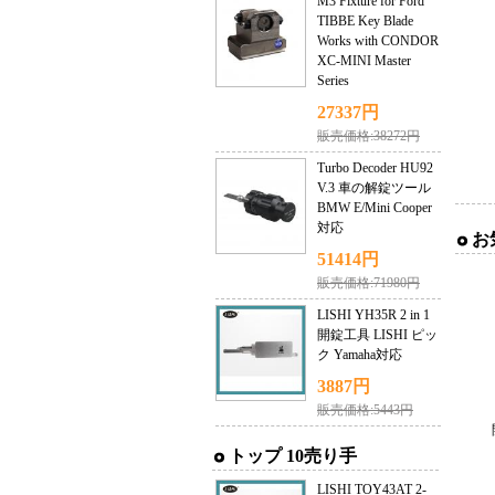
M3 Fixture for Ford
TIBBE Key Blade
Works with CONDOR
XC-MINI Master
Series
27337円
販売価格:38272円
Turbo Decoder HU92
V.3 車の解錠ツール
BMW E/Mini Cooper
対応
お
51414円
販売価格:71980円
LISHI YH35R 2 in 1
開錠工具 LISHI ピッ
ク Yamaha対応
3887円
販売価格:5443円
トップ 10売り手
LISHI TOY43AT 2-