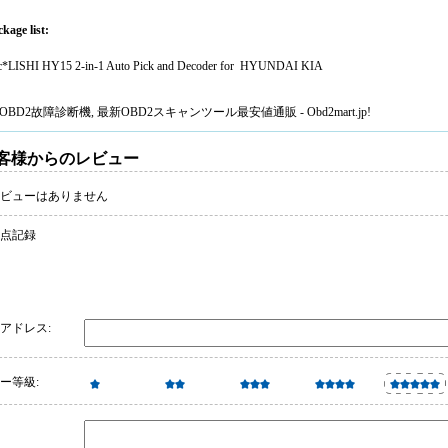
kage list:
c*LISHI HY15 2-in-1 Auto Pick and Decoder for HYUNDAI KIA
OBD2故障診断機
, 最新
OBD2スキャンツール
最安値通販 - Obd2mart.jp!
客様からのレビュー
ビューはありません
 点記録
アドレス:
ー等級: