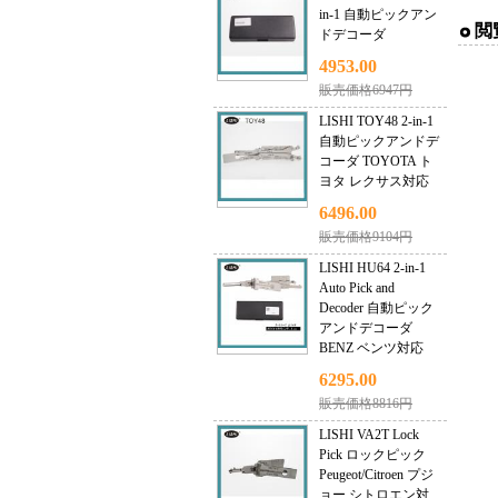
in-1 自動ピックアン
閲
ドデコーダ
4953.00
販売価格6947円
LISHI TOY48 2-in-1
自動ピックアンドデ
コーダ TOYOTA ト
ヨタ レクサス対応
6496.00
販売価格9104円
LISHI HU64 2-in-1
Auto Pick and
Decoder 自動ピック
アンドデコーダ
BENZ ベンツ対応
6295.00
販売価格8816円
LISHI VA2T Lock
Pick ロックピック
Peugeot/Citroen プジ
ョー シトロエン対