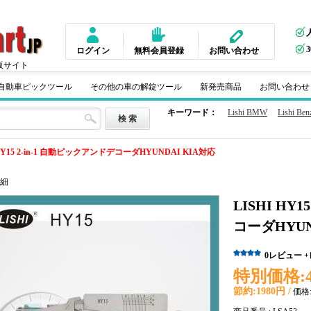
ログイン
無料会員登録
お問い合わせ
販サイト
m 自動車ピックツール
その他の車の解錠ツール
新発売商品
お問い合わせ
キーワード：
Lishi BMW
Lishi Ben
 HY15 2-in-1 自動ピックアンドデコーダHYUNDAI KIA対応
細
LISHI HY
コーダHYUN
0
レビュー
特別価格:
節約:
1980円 /
価格