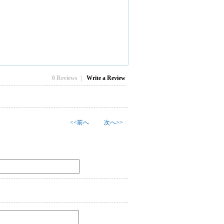
0 Reviews |
Write a Review
<<前へ
次へ>>