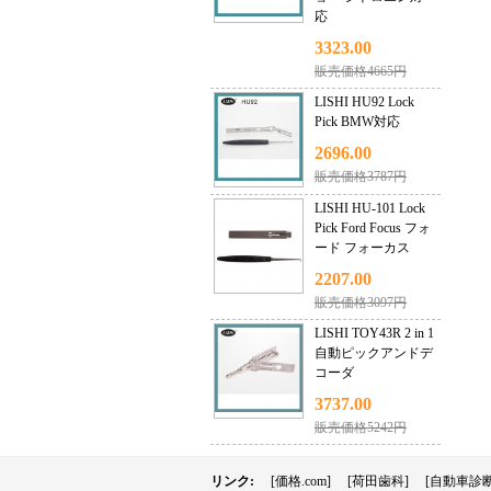
応
3323.00
販売価格4665円
LISHI HU92 Lock
Pick BMW対応
2696.00
販売価格3787円
LISHI HU-101 Lock
Pick Ford Focus フォ
ード フォーカス
2207.00
販売価格3097円
LISHI TOY43R 2 in 1
自動ピックアンドデ
コーダ
3737.00
販売価格5242円
リンク:
[価格.com]
[荷田歯科]
[自動車診断