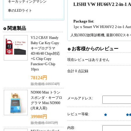
キーカッティングマシン
LISHI VW HU66V2 2-in-1 Au
車のLEDライト
Package list
:
1pc x Smart VW HU66V2 2-in-1 Aut
関連製品
人気
OBD2故障診断機
, 最新
OBD2ス
V5.2 CBAY Handy
Baby Car Key Copy
キープログラマ
お客様からのレビュー
4D/46/48 Chips対応
+G Chip Copy
現在レビューはありません
Function+G Chip
10pcs
合計 0 点記録
78124円
販売価格:109374円
ND900 Mini トラン
スポンダ・キープロ
メールアドレス:
グラマ Mini ND900
(月末入荷)
レビュー等級:
39980円
販売価格:55972円
内容: