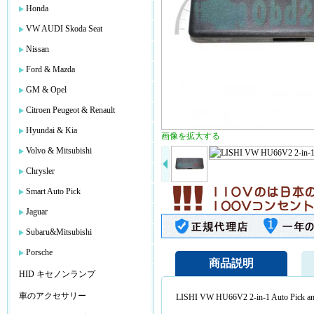
Honda
VW AUDI Skoda Seat
Nissan
Ford & Mazda
GM & Opel
Citroen Peugeot & Renault
Hyundai & Kia
画像を拡大する
Volvo & Mitsubishi
Chrysler
Smart Auto Pick
Jaguar
Subaru&Mitsubishi
Porsche
商品説明
HID キセノンランプ
車のアクセサリー
LISHI VW HU66V2 2-in-1 Auto Pick an