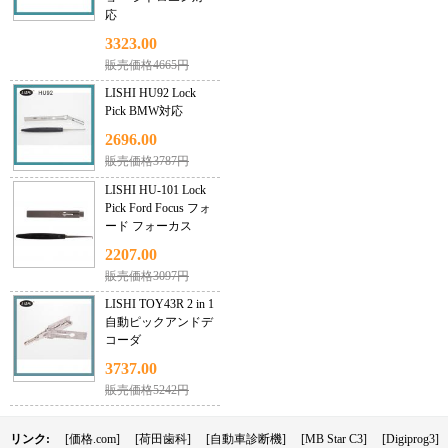
応
3323.00
販売価格4665円
LISHI HU92 Lock
Pick BMW対応
2696.00
販売価格3787円
LISHI HU-101 Lock
Pick Ford Focus フォ
ード フォーカス
2207.00
販売価格3097円
LISHI TOY43R 2 in 1
自動ピックアンドデ
コーダ
3737.00
販売価格5242円
リンク:
[価格.com]
[荷田歯科]
[自動車診断機]
[MB Star C3]
[Digiprog3]