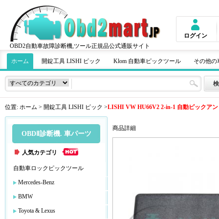
ログイン
OBD2自動車故障診断機,ツール正規品公式通販サイト
ホーム
開錠工具 LISHI ピック
Klom 自動車ピックツール
その他の
位置:
ホーム
>
開錠工具 LISHI ピック
>
LISHI VW HU66V2 2-in-1 自動ピッ
商品詳細
OBDⅡ診断機. 車パーツ
人気カテゴリ
自動車ロックピックツール
Mercedes-Benz
BMW
Toyota & Lexus