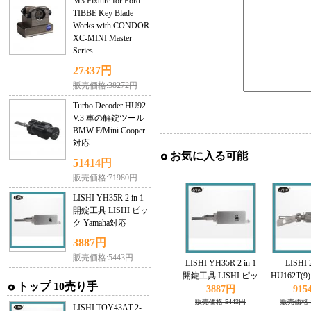
M3 Fixture for Ford
TIBBE Key Blade
Works with CONDOR
XC-MINI Master
Series
27337円
販売価格:38272円
Turbo Decoder HU92
V.3 車の解錠ツール
BMW E/Mini Cooper
対応
お気に入る可能
51414円
販売価格:71980円
LISHI YH35R 2 in 1
開錠工具 LISHI ピッ
ク Yamaha対応
3887円
販売価格:5443円
LISHI YH35R 2 in 1
LISHI 2
開錠工具 LISHI ピッ
HU162T(
トップ 10売り手
ク Yamaha対応
クとデコーダ
3887円
915
販売価格 5443円
販売価格 1
LISHI TOY43AT 2-