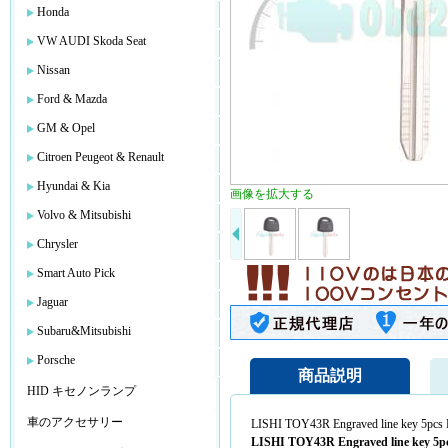
Honda
VW AUDI Skoda Seat
Nissan
Ford & Mazda
GM & Opel
Citroen Peugeot & Renault
Hyundai & Kia
画像を拡大する
Volvo & Mitsubishi
Chrysler
Smart Auto Pick
Jaguar
Subaru&Mitsubishi
Porsche
商品説明
HID キセノンランプ
車のアクセサリー
LISHI TOY43R Engraved line key 5pcs P
LISHI TOY43R Engraved line key 5pcs