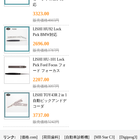
応
3323.00
販売価格4665円
LISHI HU92 Lock
Pick BMW対応
2696.00
販売価格3787円
LISHI HU-101 Lock
Pick Ford Focus フォ
ード フォーカス
2207.00
販売価格3097円
LISHI TOY43R 2 in 1
自動ピックアンドデ
コーダ
3737.00
販売価格5242円
リンク:
[価格.com]
[荷田歯科]
[自動車診断機]
[MB Star C3]
[Digiprog3]