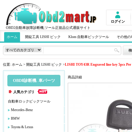
ログイン
OBD2自動車故障診断機,ツール正規品公式通販サイト
ホーム
開錠工具 LISHI ピック
Klom 自動車ピックツール
その他の
位置:
ホーム
>
開錠工具 LISHI ピック
>
LISHI TOY43R Engraved line key 5pcs Per 
商品詳細
OBDⅡ診断機. 車パーツ
人気カテゴリ
自動車ロックピックツール
Mercedes-Benz
BMW
Toyota & Lexus