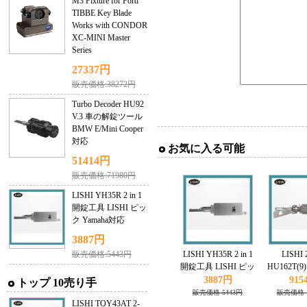
M3 Fixture for Ford
TIBBE Key Blade
Works with CONDOR
XC-MINI Master
Series
27337円
販売価格:38272円
Turbo Decoder HU92
V.3 車の解錠ツール
BMW E/Mini Cooper
対応
お気に入る可能
51414円
販売価格:71980円
LISHI YH35R 2 in 1
開錠工具 LISHI ピッ
ク Yamaha対応
3887円
販売価格:5443円
LISHI YH35R 2 in 1
LISHI 2
開錠工具 LISHI ピッ
HU162T(
ク Yamaha対応
クとデコーダ
3887円
915
トップ 10売り手
販売価格 5443円
販売価格 1
LISHI TOY43AT 2-