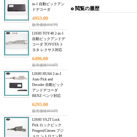
in-1 自動ピックアン
閲覧の履歴
ドデコーダ
4953.00
販売価格6947円
LISHI TOY48 2-in-1
自動ピックアンドデ
コーダ TOYOTA ト
ヨタ レクサス対応
6496.00
販売価格9104円
LISHI HU64 2-in-1
Auto Pick and
Decoder 自動ピック
アンドデコーダ
BENZ ベンツ対応
6295.00
販売価格8816円
LISHI VA2T Lock
Pick ロックピック
Peugeot/Citroen プジ
ョー シトロエン対