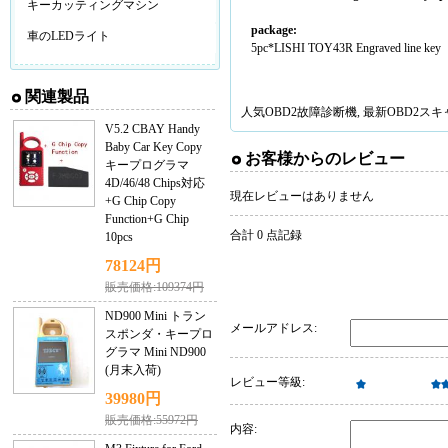
キーカッティングマシン
package:
車のLEDライト
5pc*LISHI TOY43R Engraved line key
関連製品
人気
OBD2故障診断機
, 最新
OBD2ス
V5.2 CBAY Handy
Baby Car Key Copy
お客様からのレビュー
キープログラマ
4D/46/48 Chips対応
現在レビューはありません
+G Chip Copy
Function+G Chip
合計 0 点記録
10pcs
78124円
販売価格:109374円
ND900 Mini トラン
メールアドレス:
スポンダ・キープロ
グラマ Mini ND900
(月末入荷)
レビュー等級:
39980円
販売価格:55972円
内容: