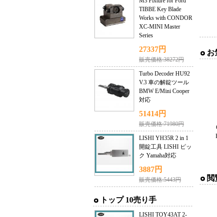
M3 Fixture for Ford
TIBBE Key Blade
Works with CONDOR
XC-MINI Master
Series
27337円
お
販売価格:38272円
Turbo Decoder HU92
V.3 車の解錠ツール
BMW E/Mini Cooper
対応
51414円
販売価格:71980円
LISHI YH35R 2 in 1
開錠工具 LISHI ピッ
ク Yamaha対応
3887円
閲
販売価格:5443円
トップ 10売り手
LISHI TOY43AT 2-