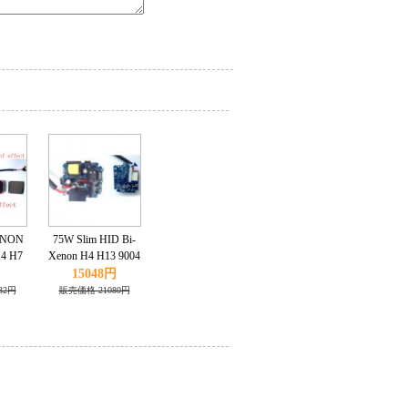
ENON
75W Slim HID Bi-
4 H7
Xenon H4 H13 9004
000K
9007 Hi/Lo
15048円
32円
販売価格 21080円