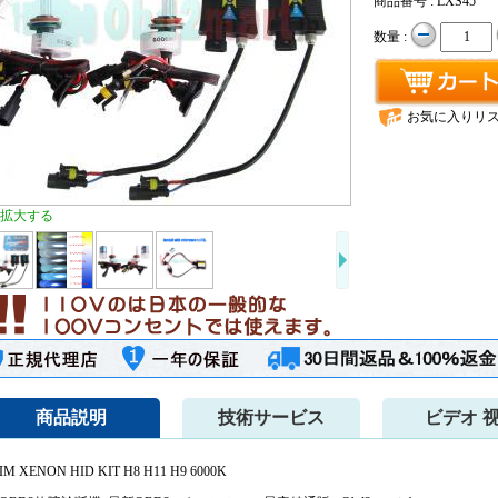
商品番号 : LXS45
数量 :
お気に入りリ
拡大する
商品説明
技術サービス
ビデオ 
IM XENON HID KIT H8 H11 H9 6000K