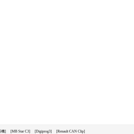
機]
[MB Star C3]
[Digiprog3]
[Renault CAN Clip]