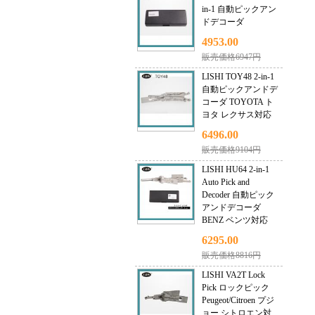
in-1 自動ピックアン
ドデコーダ
4953.00
販売価格6947円
LISHI TOY48 2-in-1
自動ピックアンドデ
コーダ TOYOTA ト
ヨタ レクサス対応
6496.00
販売価格9104円
LISHI HU64 2-in-1
Auto Pick and
Decoder 自動ピック
アンドデコーダ
BENZ ベンツ対応
6295.00
販売価格8816円
LISHI VA2T Lock
Pick ロックピック
Peugeot/Citroen プジ
ョー シトロエン対