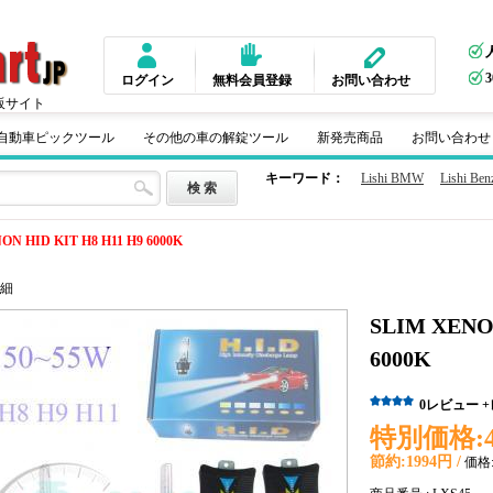
ログイン
無料会員登録
お問い合わせ
販サイト
m 自動車ピックツール
その他の車の解錠ツール
新発売商品
お問い合わせ
キーワード：
Lishi BMW
Lishi Ben
ON HID KIT H8 H11 H9 6000K
細
SLIM XENO
6000K
0
レビュー
特別価格:
節約:
1994円 /
価格