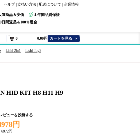
ヘルプ
|
支払い方法
|
配送について
|
企業情報
人気商品＆安価
１年間品質保証
30日間返品＆100％返金
0
0.00円
カートを見る
z
Lishi 2in1
Lishi Toy2
N HID KIT H8 H11 H9
+レビューを投稿する
4978円
:
6972円