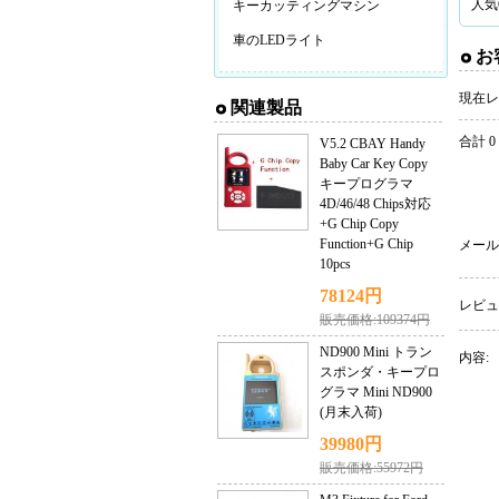
人気
キーカッティングマシン
車のLEDライト
お
現在レ
関連製品
合計 0
V5.2 CBAY Handy
Baby Car Key Copy
キープログラマ
4D/46/48 Chips対応
+G Chip Copy
Function+G Chip
メール
10pcs
78124円
レビュ
販売価格:109374円
ND900 Mini トラン
内容:
スポンダ・キープロ
グラマ Mini ND900
(月末入荷)
39980円
販売価格:55972円