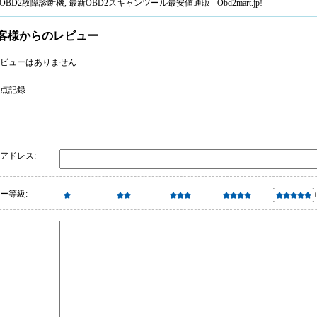
OBD2故障診断機
, 最新
OBD2スキャンツール
最安値通販 - Obd2mart.jp!
客様からのレビュー
ビューはありません
 点記録
アドレス:
ー等級: