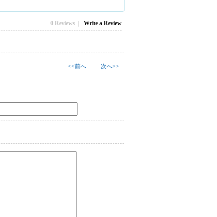
0 Reviews |
Write a Review
<<前へ
次へ>>