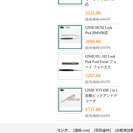
応
3323.00
販売価格4665円
LISHI HU92 Lock
Pick BMW対応
2696.00
販売価格3787円
LISHI HU-101 Lock
Pick Ford Focus フォ
ード フォーカス
2207.00
販売価格3097円
LISHI TOY43R 2 in 1
自動ピックアンドデ
コーダ
3737.00
販売価格5242円
リンク:
[価格.com]
[荷田歯科]
[自動車診断