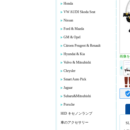
Honda
VW AUDI Skoda Seat
Nissan
Ford & Mazda
GM & Opel
Citroen Peugeot & Renault
Hyundai & Kia
画像を
Volvo & Mitsubishi
Chrysler
Smart Auto Pick
Jaguar
Subaru&Mitsubishi
Porsche
HID キセノンランプ
車のアクセサリー
SL