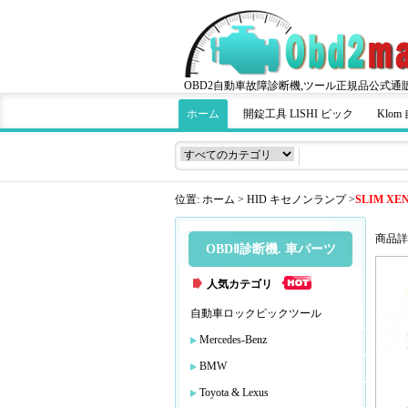
OBD2自動車故障診断機,ツール正規品公式通
ホーム
開錠工具 LISHI ピック
Klo
位置:
ホーム
>
HID キセノンランプ
>
SLIM XEN
商品詳
OBDⅡ診断機. 車パーツ
人気カテゴリ
自動車ロックピックツール
Mercedes-Benz
BMW
Toyota & Lexus