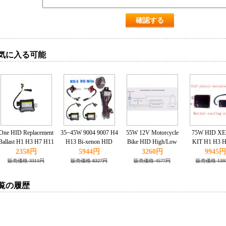
気に入る可能
One HID Replacement
35~45W 9004 9007 H4
55W 12V Motorcycle
75W HID X
Ballast H1 H3 H7 H11
H13 Bi-xenon HID
Bike HID High/Low
KIT H1 H3 H
9005 9006 35W
KIT xenon High/Low
Beam Bi-xenon
9005 9006 6
2358円
5944円
3260円
9945円
3000K 6000K 8000K
Kit+Slim Ballast H1 H4
販売価格 3311円
販売価格 8327円
販売価格 4577円
販売価格 139
10K 12K 15K
H6 6000K
覧の履歴