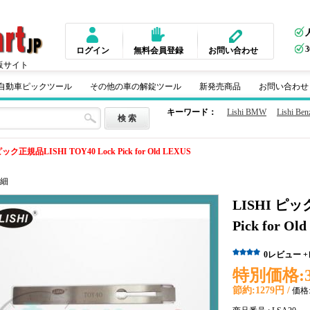
ログイン
無料会員登録
お問い合わせ
販サイト
m 自動車ピックツール
その他の車の解錠ツール
新発売商品
お問い合わせ
キーワード：
Lishi BMW
Lishi Ben
ピック正規品LISHI TOY40 Lock Pick for Old LEXUS
細
LISHI ピッ
Pick for Ol
0
レビュー
特別価格:
節約:
1279円 /
価格