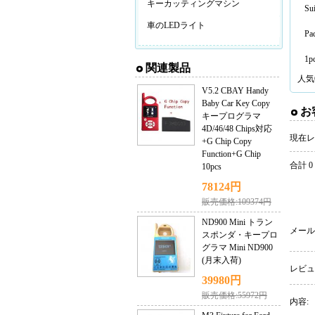
キーカッティングマシン
Sui
車のLEDライト
Pac
1p
関連製品
人気
V5.2 CBAY Handy
Baby Car Key Copy
お
キープログラマ
4D/46/48 Chips対応
現在レ
+G Chip Copy
Function+G Chip
合計 0
10pcs
78124円
販売価格:109374円
ND900 Mini トラン
メール
スポンダ・キープロ
グラマ Mini ND900
(月末入荷)
レビュ
39980円
販売価格:55972円
内容: