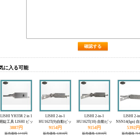
気に入る可能
LISHI YH35R 2 in 1
LISHI 2-in-1
LISHI 2-in-1
LISHI 2-in
開錠工具 LISHI ピッ
HU162T(9)自動ピッ
HU162T(10) 自動ピッ
NSN14(Ign)
ク Yamaha対応
クとデコーダ VW 対
クとデコーダAudi対
クとデコーダ Ni
3887円
9154円
9154円
5392円
応
応
対応
販売価格 5443円
販売価格 12816円
販売価格 12816円
販売価格 75