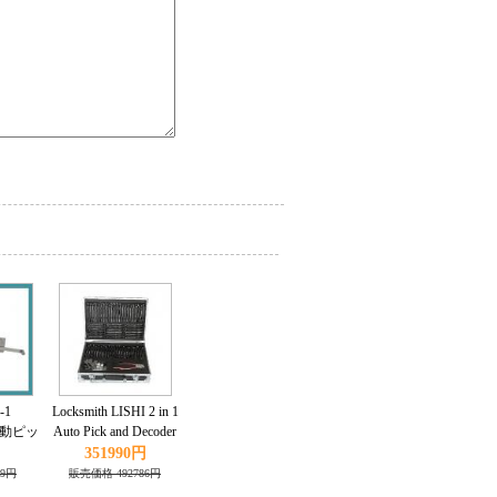
-1
Locksmith LISHI 2 in 1
 自動ピッ
Auto Pick and Decoder
ssan
Kit 77pcs/set
351990円
49円
販売価格 492786円