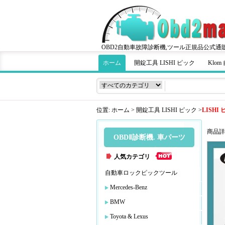
OBD2自動車故障診断機,ツール正規品公式通
ホーム
開錠工具 LISHI ピック
Klo
位置:
ホーム
>
開錠工具 LISHI ピック
>
LISHI 
商品詳
OBDⅡ診断機. 車パーツ
人気カテゴリ
自動車ロックピックツール
Mercedes-Benz
BMW
Toyota & Lexus