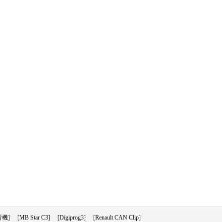
機]
[MB Star C3]
[Digiprog3]
[Renault CAN Clip]