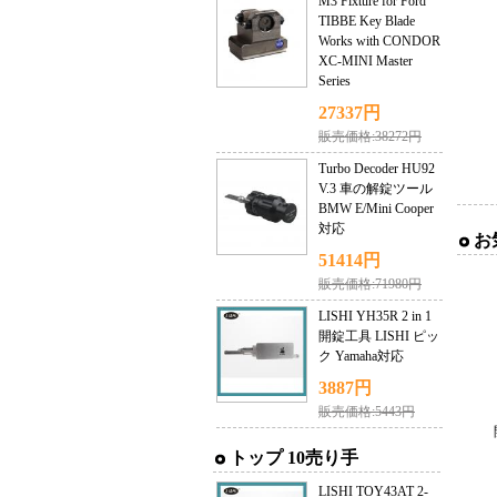
M3 Fixture for Ford
TIBBE Key Blade
Works with CONDOR
XC-MINI Master
Series
27337円
販売価格:38272円
Turbo Decoder HU92
V.3 車の解錠ツール
BMW E/Mini Cooper
対応
お
51414円
販売価格:71980円
LISHI YH35R 2 in 1
開錠工具 LISHI ピッ
ク Yamaha対応
3887円
販売価格:5443円
トップ 10売り手
LISHI TOY43AT 2-