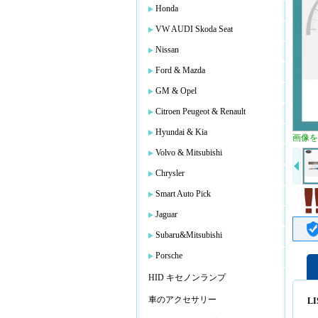
Honda
VW AUDI Skoda Seat
Nissan
Ford & Mazda
GM & Opel
Citroen Peugeot & Renault
Hyundai & Kia
画像を
Volvo & Mitsubishi
Chrysler
Smart Auto Pick
Jaguar
Subaru&Mitsubishi
Porsche
HID キセノンランプ
車のアクセサリー
LI