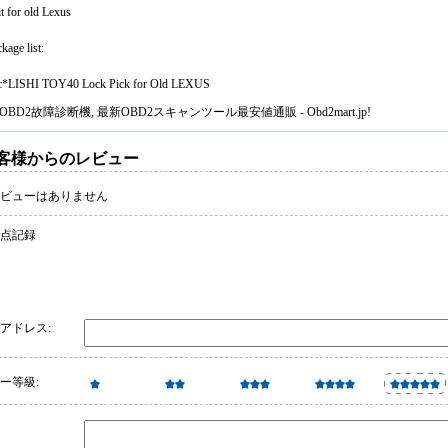
t for old Lexus
kage list:
c*LISHI TOY40 Lock Pick for Old LEXUS
OBD2故障診断機
, 最新
OBD2スキャンツール
最安値通販 - Obd2mart.jp!
客様からのレビュー
ビューはありません
 点記録
アドレス:
ー等級: