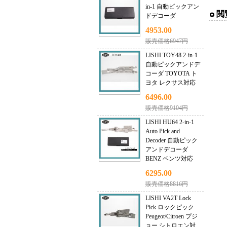
in-1 自動ピックアン
閲
ドデコーダ
4953.00
販売価格6947円
LISHI TOY48 2-in-1
自動ピックアンドデ
コーダ TOYOTA ト
ヨタ レクサス対応
6496.00
販売価格9104円
LISHI HU64 2-in-1
Auto Pick and
Decoder 自動ピック
アンドデコーダ
BENZ ベンツ対応
6295.00
販売価格8816円
LISHI VA2T Lock
Pick ロックピック
Peugeot/Citroen プジ
ョー シトロエン対