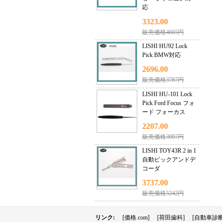
応
3323.00
販売価格4665円
LISHI HU92 Lock
Pick BMW対応
2696.00
販売価格3787円
LISHI HU-101 Lock
Pick Ford Focus フォ
ード フォーカス
2207.00
販売価格3097円
LISHI TOY43R 2 in 1
自動ピックアンドデ
コーダ
3737.00
販売価格5242円
リンク:
[価格.com]
[荷田歯科]
[自動車診断