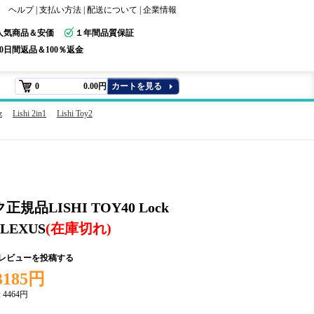
ヘルプ
|
支払い方法
|
配送について
|
企業情報
人気商品＆安価
１年間品質保証
30日間返品＆100％返金
0
0.00円
カートを見る
z
Lishi 2in1
Lishi Toy2
ク正規品LISHI TOY40 Lock
d LEXUS
(在庫切れ)
+レビューを投稿する
3185円
:
4464円