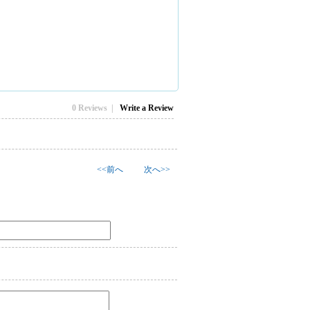
0 Reviews |
Write a Review
<<前へ
次へ>>