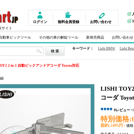
ログイン
無料会員登録
お問い合わせ
販サイト
m 自動車ピックツール
その他の車の解錠ツール
新発売商品
お問い合わせ
キーワード：
Lishi BMW
Lishi Ben
 TOY2 2-in-1 自動ピックアンドデコーダ Toyota対応
細
LISHI TO
コーダ Toyo
0
レビュー
特別価格:
節約:
2495円 /
価格