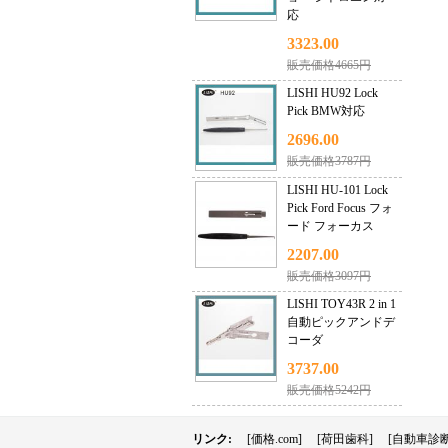
応
3323.00
販売価格4665円
LISHI HU92 Lock
Pick BMW対応
2696.00
販売価格3787円
LISHI HU-101 Lock
Pick Ford Focus フォ
ード フォーカス
2207.00
販売価格3097円
LISHI TOY43R 2 in 1
自動ピックアンドデ
コーダ
3737.00
販売価格5242円
リンク:
[価格.com]
[荷田歯科]
[自動車診断