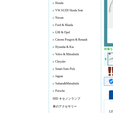
Honda
VW AUDI Skoda Seat
Nissan
Ford & Mazda
GM & Opel
Citroen Peugeot & Renault
Hyundai & Kia
画像を
Volvo & Mitsubishi
Chrysler
Smart Auto Pick
Jaguar
Subaru&Mitsubishi
Porsche
HID キセノンランプ
車のアクセサリー
LI