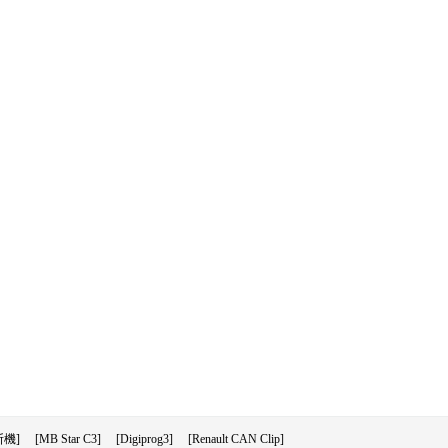
機]
[MB Star C3]
[Digiprog3]
[Renault CAN Clip]