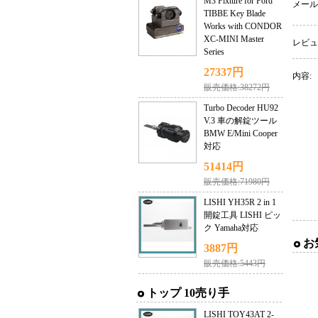
M3 Fixture for Ford
メール
TIBBE Key Blade
Works with CONDOR
XC-MINI Master
レビュ
Series
27337円
内容:
販売価格:38272円
Turbo Decoder HU92
V.3 車の解錠ツール
BMW E/Mini Cooper
対応
51414円
販売価格:71980円
LISHI YH35R 2 in 1
開錠工具 LISHI ピッ
ク Yamaha対応
お
3887円
販売価格:5443円
トップ 10売り手
LISHI TOY43AT 2-