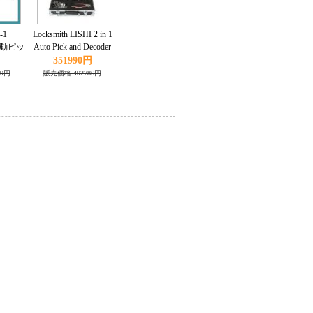
-1
Locksmith LISHI 2 in 1
 自動ピッ
Auto Pick and Decoder
ssan
Kit 77pcs/set
351990円
49円
販売価格 492786円