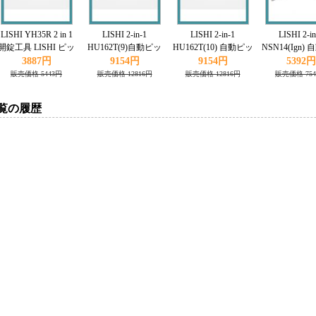
LISHI YH35R 2 in 1
LISHI 2-in-1
LISHI 2-in-1
LISHI 2-in
開錠工具 LISHI ピッ
HU162T(9)自動ピッ
HU162T(10) 自動ピッ
NSN14(Ign)
ク Yamaha対応
クとデコーダ VW 対
クとデコーダAudi対
クとデコーダ Ni
3887円
9154円
9154円
5392円
応
応
対応
販売価格 5443円
販売価格 12816円
販売価格 12816円
販売価格 75
覧の履歴