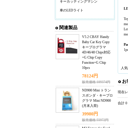
キーカッティングマシン
LI
車のLEDライト
To
mo
関連製品
Le
mo
V5.2 CBAY Handy
Baby Car Key Copy
Pa
キープログラマ
1p
4D/46/48 Chips対応
+G Chip Copy
Function+G Chip
10pcs
人気
78124円
お
販売価格:109374円
ND900 Mini トラン
現在レ
スポンダ・キープロ
グラマ Mini ND900
合計 0
(月末入荷)
39980円
販売価格:55972円