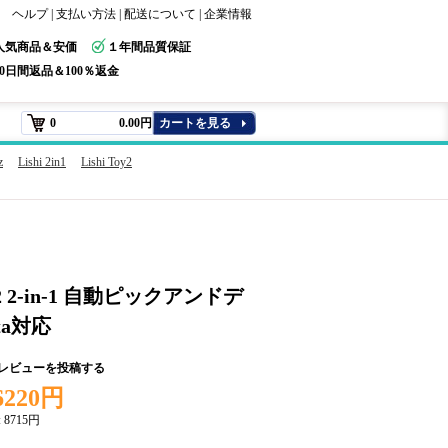
ヘルプ
|
支払い方法
|
配送について
|
企業情報
人気商品＆安価
１年間品質保証
30日間返品＆100％返金
0
0.00円
カートを見る
z
Lishi 2in1
Lishi Toy2
Y2 2-in-1 自動ピックアンドデ
ta対応
+レビューを投稿する
6220円
:
8715円