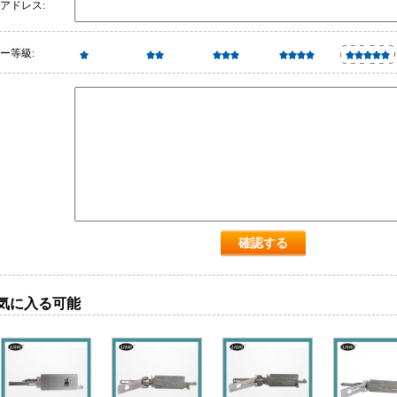
アドレス:
ー等級:
気に入る可能