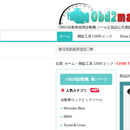
OBD2自動車故障診断機,ツール正規品公式通
ホーム
開錠工具 LISHI ピック
Klo
位置:
ホーム
>
開錠工具 LISHI ピック
>
LISHI
商品詳
OBDⅡ診断機. 車パーツ
人気カテゴリ
自動車ロックピックツール
Mercedes-Benz
BMW
Toyota & Lexus