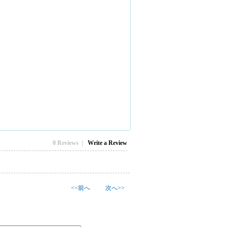
0 Reviews |
Write a Review
<<前へ
次へ>>