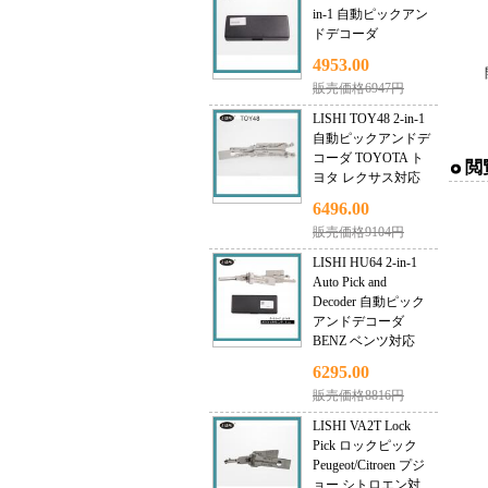
in-1 自動ピックアン
ドデコーダ
4953.00
販売価格6947円
LISHI TOY48 2-in-1
自動ピックアンドデ
コーダ TOYOTA ト
閲
ヨタ レクサス対応
6496.00
販売価格9104円
LISHI HU64 2-in-1
Auto Pick and
Decoder 自動ピック
アンドデコーダ
BENZ ベンツ対応
6295.00
販売価格8816円
LISHI VA2T Lock
Pick ロックピック
Peugeot/Citroen プジ
ョー シトロエン対