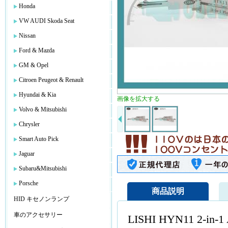
Honda
VW AUDI Skoda Seat
Nissan
Ford & Mazda
GM & Opel
Citroen Peugeot & Renault
Hyundai & Kia
画像を拡大する
Volvo & Mitsubishi
Chrysler
Smart Auto Pick
Jaguar
Subaru&Mitsubishi
Porsche
商品説明
HID キセノンランプ
車のアクセサリー
LISHI HYN11 2-in-1 