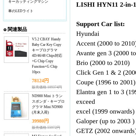
キーカッティングマシン
LISHI HYN11 2-in-1
車のLEDライト
Support Car list:
関連製品
Hyundai
V5.2 CBAY Handy
Accent (2000 to 2010
Baby Car Key Copy
キープログラマ
Avante gen 3 (2000 t
4D/46/48 Chips対応
+G Chip Copy
Brio (2000 to 2010)
Function+G Chip
Click Gen 1 & 2 (200
10pcs
78124円
Coupe (1996 to 2001)
販売価格:109374円
Elantra gen 1 to 3 (19
ND900 Mini トラン
exceed
スポンダ・キープロ
グラマ Mini ND900
excel (1999 onwards)
(月末入荷)
Galoper (up to 2003 )
39980円
販売価格:55972円
GETZ (2002 onwards