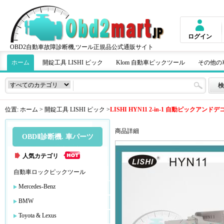
ログイン
OBD2自動車故障診断機,ツール正規品公式通販サイト
ホーム
開錠工具 LISHI ピック
Klom 自動車ピックツール
その他の
位置:
ホーム
>
開錠工具 LISHI ピック
>
LISHI HYN11 2-in-1 自動ピックアンドデ
商品詳細
OBDⅡ診断機. 車パーツ
人気カテゴリ
自動車ロックピックツール
Mercedes-Benz
BMW
Toyota & Lexus