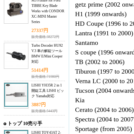
M3 Fixture for Ford
getz prime (2002 onw
TIBBE Key Blade
Works with CONDOR
H1 (1999 onwards)
XC-MINI Master
Series
HD Coupe (1996 to 2
27337円
Lantra (1991 to 2000)
販売価格:38272円
Santamo
Turbo Decoder HU92
V.3 車の解錠ツール
S coupe (1996 onward
BMW E/Mini Cooper
TB (2002 to 2006)
対応
51414円
Tiburon (1997 to 2000
販売価格:71980円
Verna LC (2000 to 20
LISHI YH35R 2 in 1
Tucson (2004 onward
開錠工具 LISHI ピッ
ク Yamaha対応
Kia
3887円
Cerato (2004 to 2006)
販売価格:5443円
Spectra (2004 to 2007
トップ 10売り手
Sportage (from 2005)
LISHI TOY43AT 2-