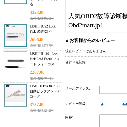
応
3323.00
人気
OBD2故障診断
販売価格4665円
Obd2mart.jp!
LISHI HU92 Lock
Pick BMW対応
2696.00
お客様からのレビュー
販売価格3787円
現在レビューはありません
LISHI HU-101 Lock
Pick Ford Focus フォ
合計 0 点記録
ード フォーカス
2207.00
販売価格3097円
LISHI TOY43R 2 in 1
メールアドレス:
自動ピックアンドデ
コーダ
レビュー等級:
3737.00
販売価格5242円
内容: