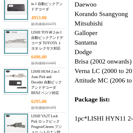
Daewoo
in-1 自動ピックアン
ドデコーダ
Korando Ssangyong
4953.00
Mitsubishi
販売価格6947円
Galloper
LISHI TOY48 2-in-1
自動ピックアンドデ
Santama
コーダ TOYOTA ト
ヨタ レクサス対応
Dodge
6496.00
Brisa (2002 onwards)
販売価格9104円
Verna LC (2000 to 20
LISHI HU64 2-in-1
Auto Pick and
Attitude MC (2006 to
Decoder 自動ピック
アンドデコーダ
BENZ ベンツ対応
Package list:
6295.00
販売価格8816円
LISHI VA2T Lock
1pc*LISHI HYN11 2-i
Pick ロックピック
Peugeot/Citroen プジ
ョー シトロエン対