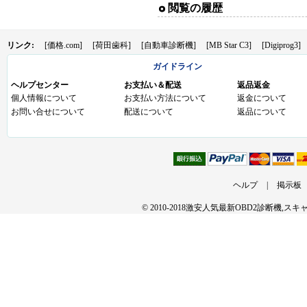
閲覧の履歴
リンク:
[価格.com]
[荷田歯科]
[自動車診断機]
[MB Star C3]
[Digiprog3]
ガイドライン
ヘルプセンター
お支払い＆配送
返品返金
個人情報について
お支払い方法について
返金について
お問い合せについて
配送について
返品について
ヘルプ
|
掲示板
© 2010-2018激安人気最新OBD2診断機,ス