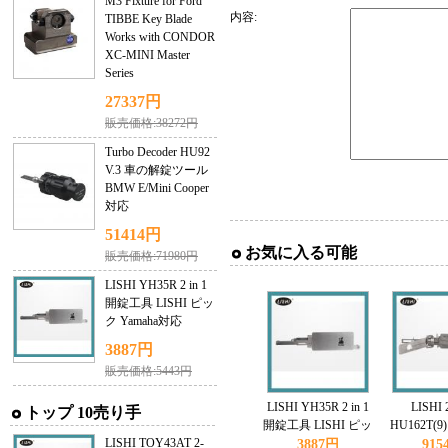
M3 Fixture for Ford
内容:
TIBBE Key Blade
Works with CONDOR
XC-MINI Master
Series
27337円
販売価格:38272円
Turbo Decoder HU92
V.3 車の解錠ツール
BMW E/Mini Cooper
対応
51414円
お気に入る可能
販売価格:71980円
LISHI YH35R 2 in 1
開錠工具 LISHI ピッ
ク Yamaha対応
3887円
販売価格:5443円
LISHI YH35R 2 in 1
LISHI 2
トップ 10売り手
開錠工具 LISHI ピッ
HU162T(
LISHI TOY43AT 2-
ク Yamaha対応
クとデコーダ
3887円
915