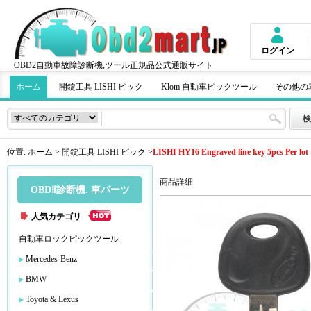
ログイン
OBD2自動車故障診断機,ツール正規品公式通販サイト
ホーム
開錠工具 LISHI ピック
Klom 自動車ピックツール
その他の
位置:
ホーム
>
開錠工具 LISHI ピック
>
LISHI HY16 Engraved line key 5pcs Per lot
商品詳細
OBDⅡ診断機. 車パーツ
人気カテゴリ
自動車ロックピックツール
Mercedes-Benz
BMW
Toyota & Lexus