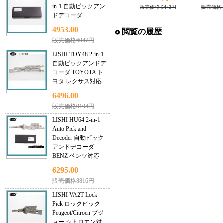
in-1 自動ピックアン
販売価格 5443円
販売価格 1
ドデコーダ
4953.00
閲覧の履歴
販売価格6947円
LISHI TOY48 2-in-1
自動ピックアンドデ
コーダ TOYOTA ト
ヨタ レクサス対応
6496.00
販売価格9104円
LISHI HU64 2-in-1
Auto Pick and
Decoder 自動ピック
アンドデコーダ
BENZ ベンツ対応
6295.00
販売価格8816円
LISHI VA2T Lock
Pick ロックピック
Peugeot/Citroen プジ
ョー シトロエン対