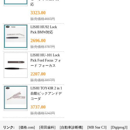
応
3323.00
販売価格4665円
LISHI HU92 Lock
Pick BMW対応
2696.00
販売価格3787円
LISHI HU-101 Lock
Pick Ford Focus フォ
ード フォーカス
2207.00
販売価格3097円
LISHI TOY43R 2 in 1
自動ピックアンドデ
コーダ
3737.00
販売価格5242円
リンク:
[価格.com]
[荷田歯科]
[自動車診断機]
[MB Star C3]
[Digiprog3]