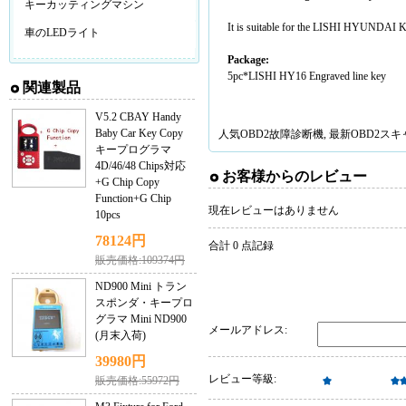
キーカッティングマシン
It is suitable for the LISHI HYUNDAI 
車のLEDライト
Package:
5pc*LISHI HY16 Engraved line key
関連製品
V5.2 CBAY Handy
Baby Car Key Copy
人気
OBD2故障診断機
, 最新
OBD2ス
キープログラマ
4D/46/48 Chips対応
お客様からのレビュー
+G Chip Copy
Function+G Chip
現在レビューはありません
10pcs
78124円
合計 0 点記録
販売価格:109374円
ND900 Mini トラン
スポンダ・キープロ
グラマ Mini ND900
メールアドレス:
(月末入荷)
39980円
レビュー等級:
販売価格:55972円