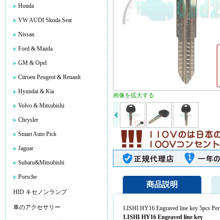
Honda
VW AUDI Skoda Seat
Nissan
Ford & Mazda
GM & Opel
Citroen Peugeot & Renault
Hyundai & Kia
画像を拡大する
Volvo & Mitsubishi
Chrysler
Smart Auto Pick
Jaguar
Subaru&Mitsubishi
Porsche
商品説明
HID キセノンランプ
車のアクセサリー
LISHI HY16 Engraved line key 5pcs Per 
LISHI HY16 Engraved line key