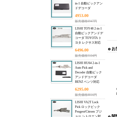
in-1 自動ピックアン
ドデコーダ
4953.00
販売価格6947円
LISHI TOY48 2-in-1
自動ピックアンドデ
コーダ TOYOTA ト
ヨタ レクサス対応
お
6496.00
販売価格9104円
LISHI HU64 2-in-1
Auto Pick and
Decoder 自動ピック
アンドデコーダ
BENZ ベンツ対応
6295.00
販売価格8816円
LISHI VA2T Lock
Pick ロックピック
Peugeot/Citroen プジ
閲
ョー シトロエン対