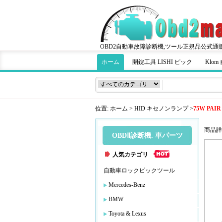
OBD2自動車故障診断機,ツール正規品公式通
ホーム
開錠工具 LISHI ピック
Klo
位置:
ホーム
>
HID キセノンランプ
>
75W PAIR
商品詳
OBDⅡ診断機. 車パーツ
人気カテゴリ
自動車ロックピックツール
Mercedes-Benz
BMW
Toyota & Lexus