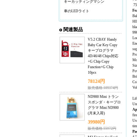
キーカッティングマシン
75
Fe
車のLEDライト
Bal
HI
bl
関連製品
990
Lo
V5.2 CBAY Handy
En
Baby Car Key Copy
sup
キープログラマ
Pro
4D/46/48 Chips対応
Mo
+G Chip Copy
Siz
Function+G Chip
Po
10pcs
Br
78124円
Co
Vo
販売価格:109374円
ND900 Mini トラン
Li
スポンダ・キープロ
Uni
グラマ Mini ND900
Ap
(月末入荷)
fir
Use
39980円
tim
販売価格:55972円
Pa