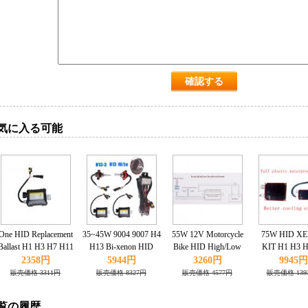
気に入る可能
One HID Replacement
35~45W 9004 9007 H4
55W 12V Motorcycle
75W HID X
Ballast H1 H3 H7 H11
H13 Bi-xenon HID
Bike HID High/Low
KIT H1 H3 H
9005 9006 35W
KIT xenon High/Low
Beam Bi-xenon
9005 9006 6
2358円
5944円
3260円
9945円
3000K 6000K 8000K
Kit+Slim Ballast H1 H4
販売価格 3311円
販売価格 8327円
販売価格 4577円
販売価格 139
10K 12K 15K
H6 6000K
覧の履歴