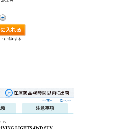
:
29657円
ストに追加する
<<前へ
次へ>>
视频
注意事項
 SUV
RIVING LIGHTS 4WD SUV