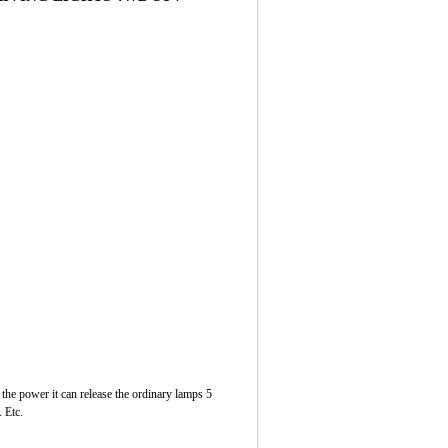
the power it can release the ordinary lamps 5
. Etc.