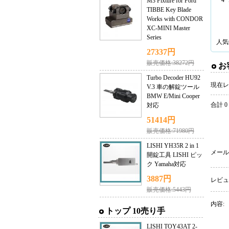
4 
M3 Fixture for Ford
TIBBE Key Blade
Works with CONDOR
XC-MINI Master
Series
人気
27337円
販売価格:38272円
お
Turbo Decoder HU92
現在レ
V.3 車の解錠ツール
BMW E/Mini Cooper
合計 0
対応
51414円
販売価格:71980円
LISHI YH35R 2 in 1
メール
開錠工具 LISHI ピッ
ク Yamaha対応
3887円
レビュ
販売価格:5443円
内容:
トップ 10売り手
LISHI TOY43AT 2-