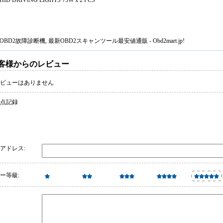
"HID DRIVING LIGHTS 75W x 2 PCS
OBD2故障診断機
, 最新
OBD2スキャンツール
最安値通販 - Obd2mart.jp!
客様からのレビュー
ビューはありません
 点記録
アドレス:
ー等級: