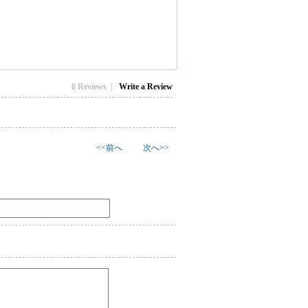
0 Reviews |
Write a Review
<<前へ
次へ>>