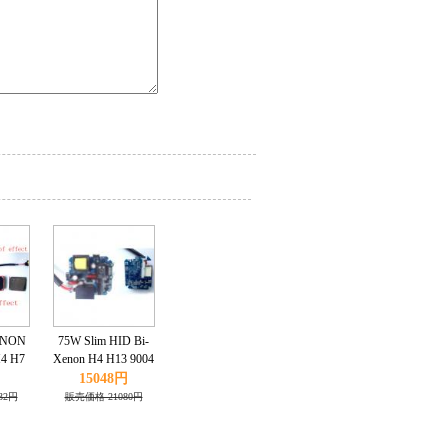
ENON
75W Slim HID Bi-
4 H7
Xenon H4 H13 9004
000K
9007 Hi/Lo
15048円
32円
販売価格 21080円