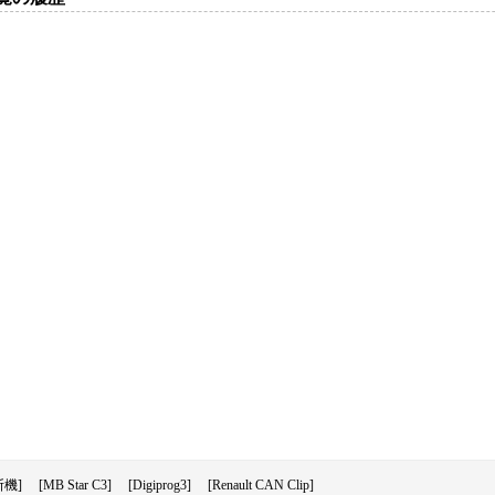
機]
[MB Star C3]
[Digiprog3]
[Renault CAN Clip]