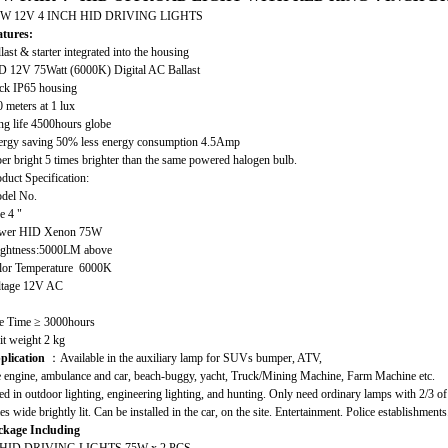
W 12V 4 INCH HID DRIVING LIGHTS
atures:
last & starter integrated into the housing
D 12V 75Watt (6000K) Digital AC Ballast
ack IP65 housing
 meters at 1 lux
ng life 4500hours globe
ergy saving 50% less energy consumption 4.5Amp
er bright 5 times brighter than the same powered halogen bulb.
duct Specification:
del No.
e 4 "
wer HID Xenon 75W
ightness:5000LM above
lor Temperature 6000K
ltage 12V AC
fe Time ≥ 3000hours
t weight 2 kg
plication
：Available in the auxiliary lamp for SUVs bumper, ATV,
e engine, ambulance and car, beach-buggy, yacht, Truck/Mining Machine, Farm Machine etc.
d in outdoor lighting, engineering lighting, and hunting. Only need ordinary lamps with 2/3 of 
es wide brightly lit. Can be installed in the car, on the site. Entertainment. Police establishments
ckage Including