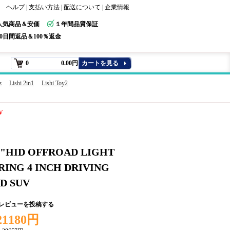
ヘルプ
|
支払い方法
|
配送について
|
企業情報
人気商品＆安価
１年間品質保証
30日間返品＆100％返金
0
0.00円
カートを見る
z
Lishi 2in1
Lishi Toy2
V
4 "HID OFFROAD LIGHT
RING 4 INCH DRIVING
D SUV
+レビューを投稿する
21180円