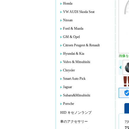
Honda
VW AUDI Skoda Seat
Nissan
Ford & Mazda
GM & Opel
Citroen Peugeot & Renault
Hyundai & Kia
画像を
Volvo & Mitsubishi
Chrysler
Smart Auto Pick
Jaguar
Subaru&Mitsubishi
Porsche
HID キセノンランプ
車のアクセサリー
75
7