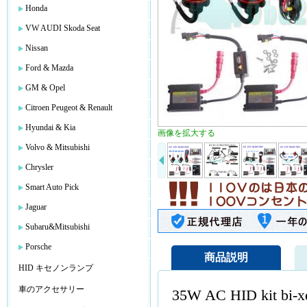
Honda
VW AUDI Skoda Seat
Nissan
Ford & Mazda
GM & Opel
Citroen Peugeot & Renault
Hyundai & Kia
画像を拡大する
Volvo & Mitsubishi
Chrysler
Smart Auto Pick
Jaguar
Subaru&Mitsubishi
Porsche
商品説明
HID キセノンランプ
車のアクセサリー
35W AC HID kit bi-x