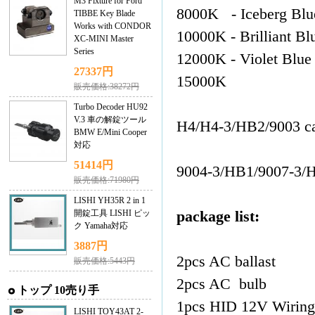
M3 Fixture for Ford
8000K - Iceberg Blu
TIBBE Key Blade
Works with CONDOR
10000K - Brilliant B
XC-MINI Master
Series
12000K - Violet Blue
27337円
15000K
販売価格:38272円
Turbo Decoder HU92
V.3 車の解錠ツール
H4/H4-3/HB2/9003 ca
BMW E/Mini Cooper
対応
51414円
9004-3/HB1/9007-3/H
販売価格:71980円
LISHI YH35R 2 in 1
開錠工具 LISHI ピッ
package list:
ク Yamaha対応
3887円
2pcs AC ballast
販売価格:5443円
2pcs AC bulb
トップ 10売り手
1pcs HID 12V Wiring
LISHI TOY43AT 2-