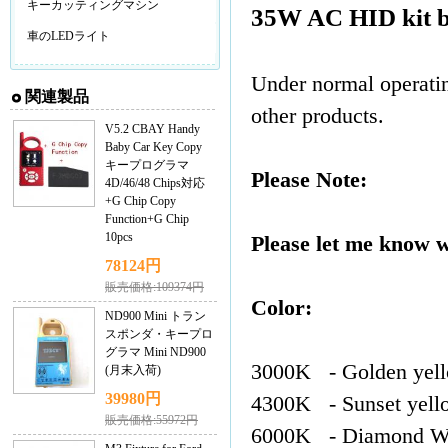
キーカッティングマシン
35W AC HID kit b
車のLEDライト
Under normal operating
関連製品
other products.
V5.2 CBAY Handy
Baby Car Key Copy
キープログラマ
Please Note:
4D/46/48 Chips対応
+G Chip Copy
Function+G Chip
10pcs
Please let me know w
78124円
販売価格:109374円
Color:
ND900 Mini トラン
スポンダ・キープロ
グラマ Mini ND900
3000K - Golden yel
(月末入荷)
39980円
4300K - Sunset yell
販売価格:55972円
6000K - Diamond W