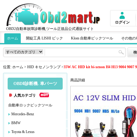
ログイン
OBD2自動車故障診断機,ツール正規品公式通販サイト
ホーム
開錠工具 LISHI ピック
Klom 自動車ピックツール
その他の
位置:
ホーム
>
HID キセノンランプ
>
35W AC HID kit bi-xenon H4 H13 9004 9007 
商品詳細
OBDⅡ診断機. 車パーツ
人気カテゴリ
自動車ロックピックツール
Mercedes-Benz
BMW
Toyota & Lexus