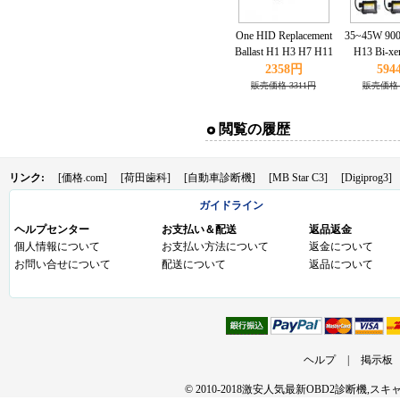
One HID Replacement
35~45W 900
Ballast H1 H3 H7 H11
H13 Bi-x
9005 9006 35W
KIT xenon
2358円
594
3000K 600
販売価格 3311円
販売価格 
10K 12
閲覧の履歴
リンク:
[価格.com]
[荷田歯科]
[自動車診断機]
[MB Star C3]
[Digiprog3]
ガイドライン
ヘルプセンター
お支払い＆配送
返品返金
個人情報について
お支払い方法について
返金について
お問い合せについて
配送について
返品について
ヘルプ
|
掲示板
© 2010-2018激安人気最新OBD2診断機,ス