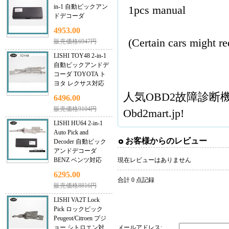
in-1 自動ピックアン
1pcs manual
ドデコーダ
4953.00
(Certain cars might re
販売価格6947円
LISHI TOY48 2-in-1
自動ピックアンドデ
コーダ TOYOTA ト
ヨタ レクサス対応
人気
OBD2故障診断
6496.00
販売価格9104円
Obd2mart.jp!
LISHI HU64 2-in-1
Auto Pick and
お客様からのレビュー
Decoder 自動ピック
アンドデコーダ
BENZ ベンツ対応
現在レビューはありません
6295.00
合計 0 点記録
販売価格8816円
LISHI VA2T Lock
Pick ロックピック
Peugeot/Citroen プジ
ョー シトロエン対
メールアドレス: