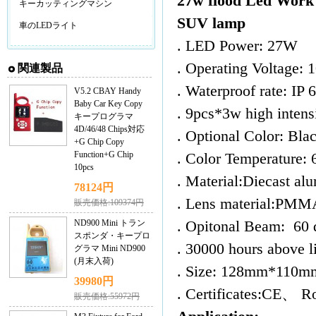
27w flood Led Work 
キーカッティングマシン
SUV lamp
車のLEDライト
. LED Power: 27W
. Operating Voltage:
関連製品
. Waterproof rate: IP 
V5.2 CBAY Handy
Baby Car Key Copy
. 9pcs*3w high 
キープログラマ
4D/46/48 Chips対応
. Optional Color: Bla
+G Chip Copy
Function+G Chip
. Color Temperature:
10pcs
. Material:Diecast a
78124円
. Lens material:PMM
販売価格:109374円
ND900 Mini トラン
. Opitonal Beam: 60 
スポンダ・キープロ
. 30000 hours above l
グラマ Mini ND900
(月末入荷)
. Size: 128mm
39980円
. Certificates:CE、 
販売価格:55972円