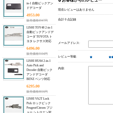
お客様からのレビュー
in-1 自動ピックアン
ドデコーダ
現在レビューはありません
4953.00
合計 0 点記録
販売価格6947円
LISHI TOY48 2-in-1
自動ピックアンドデ
コーダ TOYOTA ト
ヨタ レクサス対応
メールアドレス:
6496.00
販売価格9104円
レビュー等級:
LISHI HU64 2-in-1
Auto Pick and
内容:
Decoder 自動ピック
アンドデコーダ
BENZ ベンツ対応
6295.00
販売価格8816円
LISHI VA2T Lock
Pick ロックピック
Peugeot/Citroen プジ
ョー シトロエン対