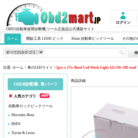
ログイン
OBD2自動車故障診断機,ツール正規品公式通販サイト
ホーム
開錠工具 LISHI ピック
Klom 自動車ピックツール
その他の
位置:
ホーム
>
車のLEDライト
>
2pcs x 27w flood Led Work Light 12v/24v Off road
商品詳細
OBDⅡ診断機. 車パーツ
人気カテゴリ
自動車ロックピックツール
Mercedes-Benz
BMW
Toyota & Lexus