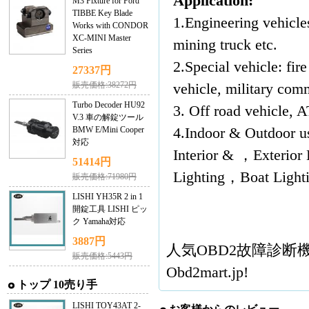
Application:
M3 Fixture for Ford
TIBBE Key Blade
1.Engineering vehicles
Works with CONDOR
XC-MINI Master
mining truck etc.
Series
2.Special vehicle: fir
27337円
販売価格:38272円
vehicle, military com
Turbo Decoder HU92
3. Off road vehicle, A
V.3 車の解錠ツール
BMW E/Mini Cooper
4.Indoor & Outdoor 
対応
Interior & ，Exterior
51414円
Lighting，Boat Light
販売価格:71980円
LISHI YH35R 2 in 1
開錠工具 LISHI ピッ
ク Yamaha対応
3887円
人気
OBD2故障診断
販売価格:5443円
Obd2mart.jp!
トップ 10売り手
LISHI TOY43AT 2-