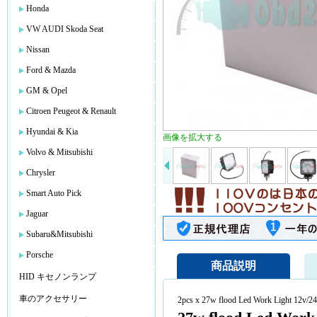
Honda
VW AUDI Skoda Seat
Nissan
Ford & Mazda
GM & Opel
Citroen Peugeot & Renault
Hyundai & Kia
画像を拡大する
Volvo & Mitsubishi
Chrysler
Smart Auto Pick
Jaguar
Subaru&Mitsubishi
Porsche
商品説明
HID キセノンランプ
車のアクセサリー
2pcs x 27w flood Led Work Light 12v/2