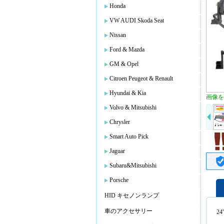
Honda
VW AUDI Skoda Seat
Nissan
Ford & Mazda
GM & Opel
Citroen Peugeot & Renault
Hyundai & Kia
画像を
Volvo & Mitsubishi
Chrysler
Smart Auto Pick
Jaguar
Subaru&Mitsubishi
Porsche
HID キセノンランプ
車のアクセサリー
24