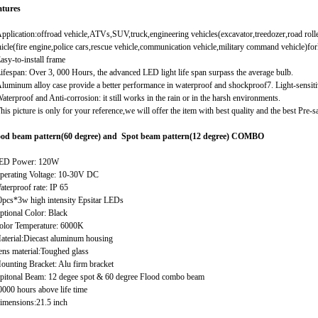
atures
pplication:offroad vehicle,ATVs,SUV,truck,engineering vehicles(excavator,treedozer,road roller
icle(fire engine,police cars,rescue vehicle,communication vehicle,military command vehicle)fork
asy-to-install frame
ifespan: Over 3, 000 Hours, the advanced LED light life span surpass the average bulb.
luminum alloy case provide a better performance in waterproof and shockproof7. Light-sensitivit
aterproof and Anti-corrosion: it still works in the rain or in the harsh environments.
his picture is only for your reference,we will offer the item with best quality and the best Pre-sa
ood beam pattern(60 degree) and Spot beam pattern(12 degree) COMBO
LED Power: 120W
Operating Voltage: 10-30V DC
aterproof rate: IP 65
0pcs*3w high intensity Epsitar LEDs
ptional Color: Black
Color Temperature: 6000K
aterial:Diecast aluminum housing
ens material:Toughed glass
ounting Bracket: Alu firm bracket
Opitonal Beam: 12 degee spot & 60 degree Flood combo beam
0000 hours above life time
imensions:21.5 inch