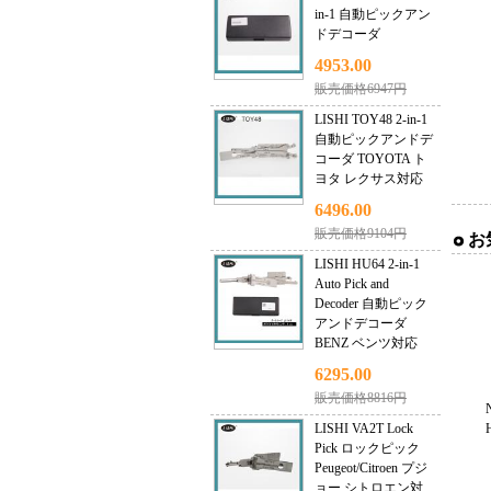
in-1 自動ピックアン
ドデコーダ
4953.00
販売価格6947円
LISHI TOY48 2-in-1
自動ピックアンドデ
コーダ TOYOTA ト
ヨタ レクサス対応
6496.00
販売価格9104円
お
LISHI HU64 2-in-1
Auto Pick and
Decoder 自動ピック
アンドデコーダ
BENZ ベンツ対応
6295.00
販売価格8816円
LISHI VA2T Lock
Pick ロックピック
Peugeot/Citroen プジ
ョー シトロエン対