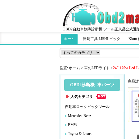
OBD2自動車故障診断機,ツール正規品公式通
ホーム
開錠工具 LISHI ピック
Klo
位置:
ホーム
>
車のLEDライト
>
24" 120w Led Li
商品詳
OBDⅡ診断機. 車パーツ
人気カテゴリ
自動車ロックピックツール
Mercedes-Benz
BMW
Toyota & Lexus