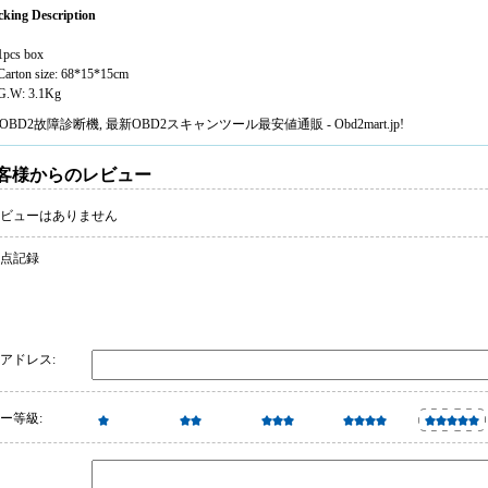
cking Description
1pcs box
 Carton size: 68*15*15cm
 G.W: 3.1Kg
OBD2故障診断機
, 最新
OBD2スキャンツール
最安値通販 - Obd2mart.jp!
客様からのレビュー
ビューはありません
 点記録
アドレス:
ー等級: