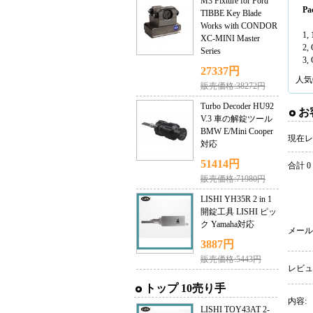
M3 Fixture for Ford
Pa
TIBBE Key Blade
Works with CONDOR
1, 
XC-MINI Master
2,
Series
3,
27337円
人気
販売価格:38272円
Turbo Decoder HU92
お
V.3 車の解錠ツール
BMW E/Mini Cooper
現在レ
対応
51414円
合計 0
販売価格:71980円
LISHI YH35R 2 in 1
開錠工具 LISHI ピッ
ク Yamaha対応
メール
3887円
販売価格:5443円
レビュ
トップ 10売り手
内容:
LISHI TOY43AT 2-