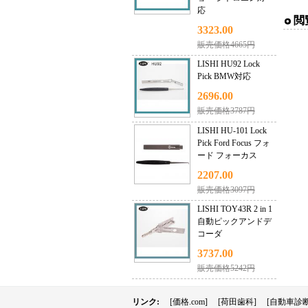
応
閲
3323.00
販売価格4665円
LISHI HU92 Lock
Pick BMW対応
2696.00
販売価格3787円
LISHI HU-101 Lock
Pick Ford Focus フォ
ード フォーカス
2207.00
販売価格3097円
LISHI TOY43R 2 in 1
自動ピックアンドデ
コーダ
3737.00
販売価格5242円
リンク:
[価格.com]
[荷田歯科]
[自動車診断