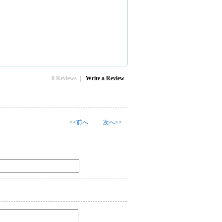
0 Reviews |
Write a Review
<<前へ
次へ>>