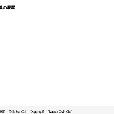
light/temperature +Tire
覧の履歴
indicator
機]
[MB Star C3]
[Digiprog3]
[Renault CAN Clip]