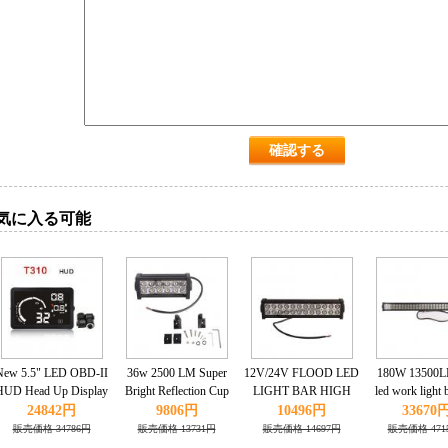
気に入る可能
New 5.5" LED OBD-II
36w 2500 LM Super
12V/24V FLOOD LED
180W 13500LM
HUD Head Up Display
Bright Reflection Cup
LIGHT BAR HIGH
led work light 
Over Speeding
Led Work Light Bar
POWER ALLOY
off road Jee
24842円
9806円
10496円
33670
warning/speed/Km
OFFROAD JEEP 12V
WORK LIGHT 4WD
UTE Mine drivi
販売価格 34786円
販売価格 13731円
販売価格 14697円
販売価格 471
rpm/shift
24V
SECKELL 72W 6000K
6000K 12V