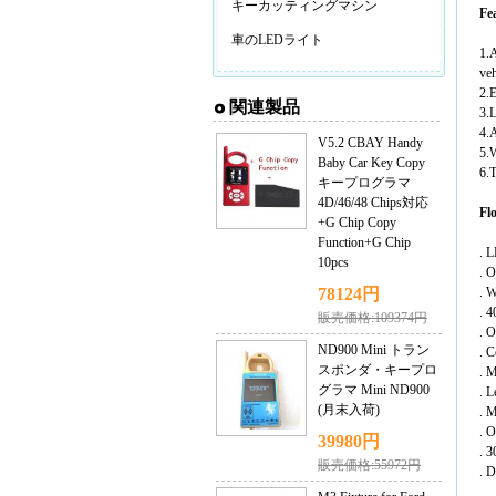
キーカッティングマシン
Fe
車のLEDライト
1.A
veh
2.E
関連製品
3.L
4.A
V5.2 CBAY Handy
5.W
Baby Car Key Copy
6.T
キープログラマ
4D/46/48 Chips対応
Fl
+G Chip Copy
Function+G Chip
. 
10pcs
. 
78124円
. W
. 4
販売価格:109374円
. O
ND900 Mini トラン
. 
スポンダ・キープロ
. M
グラマ Mini ND900
. L
(月末入荷)
. M
. 
39980円
. 3
販売価格:55972円
. D