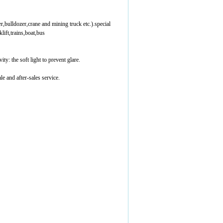
,bulldozer,crane and mining truck etc.).special
lift,trains,boat,bus
y: the soft light to prevent glare.
le and after-sales service.