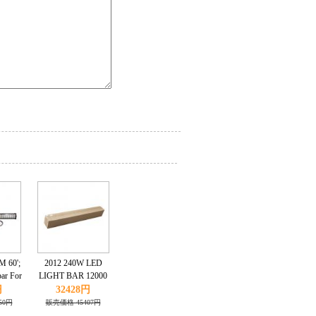
 60';
2012 240W LED
bar For
LIGHT BAR 12000
p SUV
LUMENS,
円
32428円
ng lamp
CAR,UTE,TRUCK,4WD,BOAT,TRACTOR,WORK
50円
販売価格 45407円
/24V
LIGHT 6000K