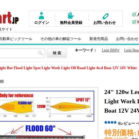
ログイン
無料会員登録
お問い合わせ
販サイト
m 自動車ピックツール
その他の車の解錠ツール
新発売商品
お問い合わせ
キーワード：
Lishi BMW
Lishi Ben
ght Bar Flood Light Spot Light Work Light Off Road Light 4wd Boat 12V 24V White
細
24" 120w Led
Light Work 
Boat 12V 24
0
レビュー
特別価格: