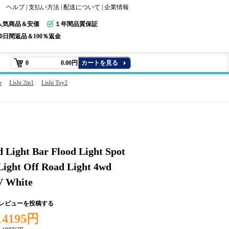
ヘルプ
|
支払い方法
|
配送について
|
企業情報
人気商品＆安価
１年間品質保証
30日間返品＆100％返金
0
0.00円
カートを見る
z
Lishi 2in1
Lishi Toy2
 Light Bar Flood Light Spot
Light Off Road Light 4wd
V White
+レビューを投稿する
14195円