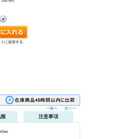
:
19876円
ストに追加する
<<前へ
次へ>>
视频
注意事項
White