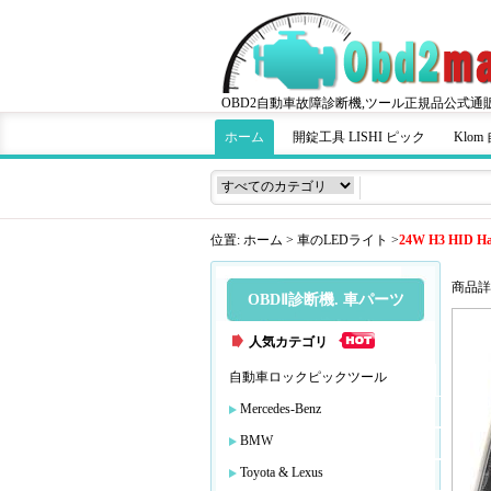
OBD2自動車故障診断機,ツール正規品公式通
ホーム
開錠工具 LISHI ピック
Klo
位置:
ホーム
>
車のLEDライト
>
24W H3 HID Hand
商品詳
OBDⅡ診断機. 車パーツ
人気カテゴリ
自動車ロックピックツール
Mercedes-Benz
BMW
Toyota & Lexus