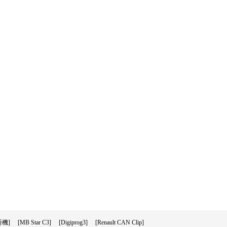
機]
[MB Star C3]
[Digiprog3]
[Renault CAN Clip]