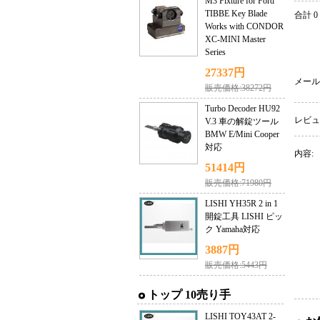
M3 Fixture for Ford
TIBBE Key Blade
合計 0
Works with CONDOR
XC-MINI Master
Series
27337円
メール
販売価格:38272円
Turbo Decoder HU92
レビュ
V.3 車の解錠ツール
BMW E/Mini Cooper
対応
内容:
51414円
販売価格:71980円
LISHI YH35R 2 in 1
開錠工具 LISHI ピッ
ク Yamaha対応
3887円
販売価格:5443円
トップ 10売り手
LISHI TOY43AT 2-