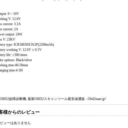
V-input: 9 ~ 16V
rking V: 12.6V
x current: 3.2A
x current: 2A
wer output: 24W
x V: 23KV
ttery type: ICR18650X3S2P(2200mAh)
ttery working V: 12.6V ± 0.1V
tery life: ≥500 times
or options: Black/silver
rking time:40-50min
arging time:4-5H
OBD2故障診断機
, 最新
OBD2スキャンツール
最安値通販 - Obd2mart.jp!
客様からのレビュー
ビューはありません