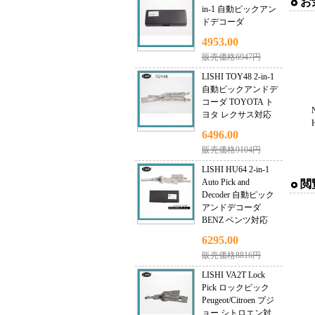
お
in-1 自動ピックアン
ドデコーダ
4953.00
販売価格6947円
LISHI TOY48 2-in-1
自動ピックアンドデ
コーダ TOYOTA ト
ヨタ レクサス対応
6496.00
販売価格9104円
LISHI HU64 2-in-1
Auto Pick and
閲
Decoder 自動ピック
アンドデコーダ
BENZ ベンツ対応
6295.00
販売価格8816円
LISHI VA2T Lock
Pick ロックピック
Peugeot/Citroen プジ
ョー シトロエン対