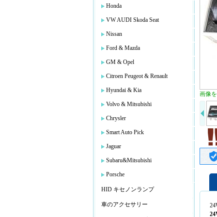
Honda
VW AUDI Skoda Seat
Nissan
Ford & Mazda
GM & Opel
Citroen Peugeot & Renault
Hyundai & Kia
画像を
Volvo & Mitsubishi
Chrysler
Smart Auto Pick
Jaguar
Subaru&Mitsubishi
Porsche
HID キセノンランプ
車のアクセサリー
24
24