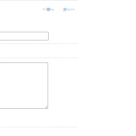
<<前へ
次へ>>