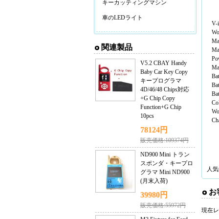
キーカッティングマシン
車のLEDライト
Wo
Ma
関連製品
Ma
Po
V5.2 CBAY Handy
Ma
Baby Car Key Copy
Ba
キープログラマ
Ba
4D/46/48 Chips対応
Bat
+G Chip Copy
Col
Function+G Chip
Wo
10pcs
Ch
78124円
販売価格:109374円
ND900 Mini トラン
スポンダ・キープロ
人気
グラマ Mini ND900
(月末入荷)
お
39980円
販売価格:55972円
現在レ