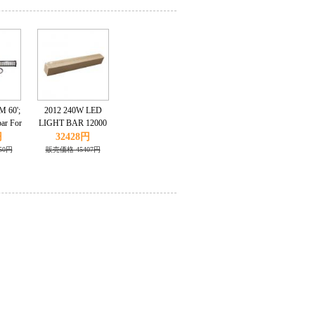
 60';
2012 240W LED
bar For
LIGHT BAR 12000
p SUV
LUMENS,
円
32428円
ng lamp
CAR,UTE,TRUCK,4WD,BOAT,TRACTOR,WORK
50円
販売価格 45407円
/24V
LIGHT 6000K
12V/24V