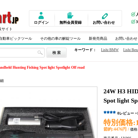
ログイン
無料会員登録
お問い合わせ
販サイト
m 自動車ピックツール
その他の車の解錠ツール
新発売商品
お問い合わせ
キーワード：
Lishi BMW
Lishi Ben
held Hunting Fishing Spot light Spotlight Off road
細
24W H3 HID 
Spot light Sp
0
レビュー
特別価格:
節約:
4476円 /
価格