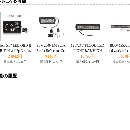
気に入る可能
New 5.5" LED OBD-II
36w 2500 LM Super
12V/24V FLOOD LED
180W 13500LM
HUD Head Up Display
Bright Reflection Cup
LIGHT BAR HIGH
led work light 
Over Speeding
Led Work Light Bar
POWER ALLOY
off road Jee
24842円
9806円
10496円
33670
warning/speed/Km
OFFROAD JEEP 12V
WORK LIGHT 4WD
UTE Mine drivi
販売価格 34786円
販売価格 13731円
販売価格 14697円
販売価格 471
rpm/shift
24V
SECKELL 72W 6000K
6000K 12V
light/temperature +Tire
覧の履歴
indicator