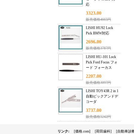
応
3323.00
販売価格4665円
LISHI HU92 Lock
Pick BMW対応
2696.00
販売価格3787円
LISHI HU-101 Lock
Pick Ford Focus フォ
ード フォーカス
2207.00
販売価格3097円
LISHI TOY43R 2 in 1
自動ピックアンドデ
コーダ
3737.00
販売価格5242円
リンク:
[価格.com]
[荷田歯科]
[自動車診断