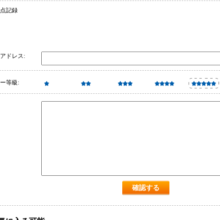
 点記録
アドレス:
ー等級: