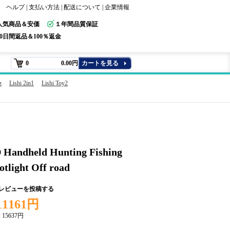
ヘルプ
|
支払い方法
|
配送について
|
企業情報
人気商品＆安価
１年間品質保証
30日間返品＆100％返金
0
0.00円
カートを見る
z
Lishi 2in1
Lishi Toy2
Handheld Hunting Fishing
otlight Off road
+レビューを投稿する
11161円
:
15637円