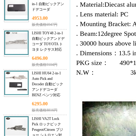
. Material:Diecast a
in-1 自動ピックアン
ドデコーダ
. Lens material: PC
4953.00
. Mounting Bracket: A
販売価格6947円
. Beam:12degree Spo
LISHI TOY48 2-in-1
自動ピックアンドデ
. 30000 hours a
コーダ TOYOTA ト
ヨタ レクサス対応
. Dimensions：13.5 i
6496.00
PKG size： 490*1
販売価格9104円
N.W： 3kg/
LISHI HU64 2-in-1
Auto Pick and
Decoder 自動ピック
アンドデコーダ
BENZ ベンツ対応
6295.00
販売価格8816円
LISHI VA2T Lock
Pick ロックピック
Peugeot/Citroen プジ
ョー シトロエン対