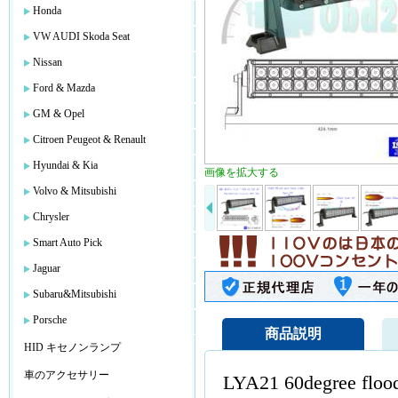
Honda
VW AUDI Skoda Seat
Nissan
Ford & Mazda
GM & Opel
Citroen Peugeot & Renault
Hyundai & Kia
画像を拡大する
Volvo & Mitsubishi
Chrysler
Smart Auto Pick
Jaguar
Subaru&Mitsubishi
Porsche
商品説明
HID キセノンランプ
車のアクセサリー
LYA21 60degree floo