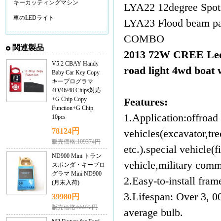
キーカッティングマシン
LYA22 12degree Spot
車のLEDライト
LYA23 Flood beam pat
COMBO
関連製品
2013 72W CREE Led 
V5.2 CBAY Handy
road light 4wd boat 
Baby Car Key Copy
キープログラマ
4D/46/48 Chips対応
+G Chip Copy
Features:
Function+G Chip
1.Application:offroa
10pcs
78124円
vehicles(excavator,tre
販売価格:109374円
etc.).special vehicle(
ND900 Mini トラン
vehicle,military comma
スポンダ・キープロ
グラマ Mini ND900
2.Easy-to-install fram
(月末入荷)
3.Lifespan: Over 3, 0
39980円
販売価格:55972円
average bulb.