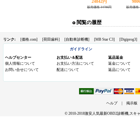
Over Speeding
Led Work L
24842円
980
warning/speed/Km
OFFROAD 
販売価格 34786円
販売価格 1
rpm/shift
24
light/temperature +Tire
閲覧の履歴
indicator
リンク:
[価格.com]
[荷田歯科]
[自動車診断機]
[MB Star C3]
[Digiprog3]
ガイドライン
ヘルプセンター
お支払い＆配送
返品返金
個人情報について
お支払い方法について
返金について
お問い合せについて
配送について
返品について
ヘルプ
|
掲示板
© 2010-2018激安人気最新OBD2診断機,ス