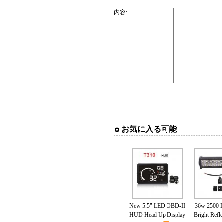
内容:
お気に入る可能
New 5.5" LED OBD-II
36w 2500 
HUD Head Up Display
Bright Refl