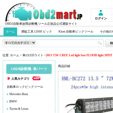
ログイン
OBD2自動車故障診断機,ツール正規品公式通販サイト
ホーム
開錠工具 LISHI ピック
Klom 自動車ピックツール
その他の
位置:
ホーム
>
車のLEDライト
>
2013 72W CREE Led light bar FLOOD light SPOT li
商品詳細
OBDⅡ診断機. 車パーツ
人気カテゴリ
自動車ロックピックツール
Mercedes-Benz
BMW
Toyota & Lexus