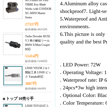
M3 Fixture for Ford
4.Aluminum alloy case
TIBBE Key Blade
Works with CONDOR
shockproof7. Light-sens
XC-MINI Master
Series
5.Waterproof and Anti-c
27337円
environments.
販売価格:38272円
6.This picture is only
Turbo Decoder HU92
V.3 車の解錠ツール
quality and the best Pr
BMW E/Mini Cooper
対応
51414円
販売価格:71980円
. LED Power: 72W
LISHI YH35R 2 in 1
. Operating Voltage:
開錠工具 LISHI ピッ
ク Yamaha対応
. Waterproof rate: IP 
3887円
. 24pcs*3w high
販売価格:5443円
. Optional Color: Bla
トップ 10売り手
. Color Temperature:
LISHI TOY43AT 2-