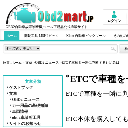
ログイン
OBD2自動車故障診断機,ツール正規品公式通販サイト
ホーム
開錠工具 LISHI ピック
Klom 自動車ピックツール
その他の
位置:
ホーム
>
文章
>
OBD2 ニュース
>ETCで車種を一瞬に判断する仕組みは
ETCで車種
文章分類
ゲストブック
ETCで車種を一瞬に
文章
OBD2 ニュース
カー用品の基礎知識
車両情報
ETC本体を購入し
obd2車診断工具
サイトのお知らせ