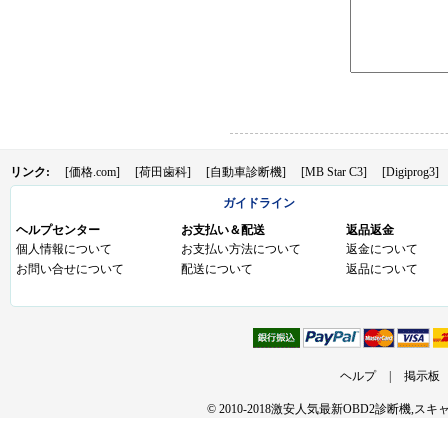
リンク:
[価格.com]
[荷田歯科]
[自動車診断機]
[MB Star C3]
[Digiprog3]
ガイドライン
ヘルプセンター
お支払い＆配送
返品返金
個人情報について
お支払い方法について
返金について
お問い合せについて
配送について
返品について
ヘルプ
|
掲示板
© 2010-2018激安人気最新OBD2診断機,ス