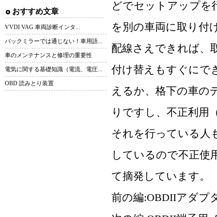
どでセットアップを
おすすめ文章
を別の車両に取り付
VVDI VAG 車両診断インタ...
バックミラーでは通じない！車用語...
配線さえできれば、
車のメンテナンスと修理の重要性
付け替えもすぐにで
電気に関する基礎知識（電流、電圧...
OBD 読みとり装置
えるか、格下の車の
りですし、不正利用
それを行っている人
しているので不正使用
て摘発しています。
前の編:
OBDIIアダ