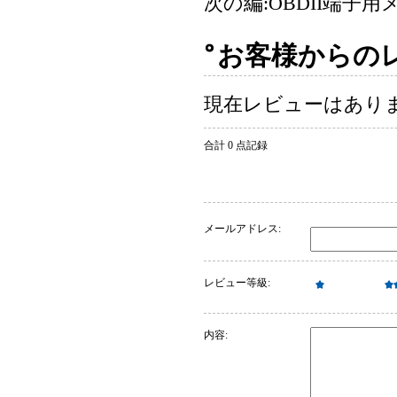
次の編:
OBDII端子
お客様からの
現在レビューはあり
合計 0 点記録
メールアドレス:
レビュー等級:
内容: