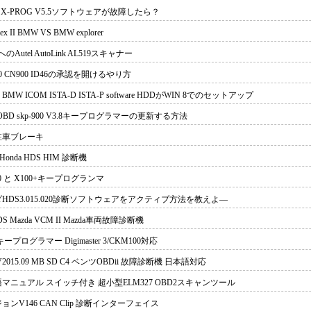
og X-PROG V5.5ソフトウェアが故障したら？
ex II BMW VS BMW explorer
rへのAutel AutoLink AL519スキャナー
00 CN900 ID46の承認を開けるやり方
5 BMW ICOM ISTA-D ISTA-P software HDDがWIN 8でのセットアップ
erOBD skp-900 V3.8キープログラマーの更新する方法
駐車ブレーキ
Honda HDS HIM 診断機
00 と X100+キープログランマ
HDS3.015.020診断ソフトウェアをアクティブ方法を教えよ—
IDS Mazda VCM II Mazda車両故障診断機
キープログラマー Digimaster 3/CKM100対応
 V2015.09 MB SD C4 ベンツOBDii 故障診断機 日本語対応
マニュアル スイッチ付き 超小型ELM327 OBD2スキャンツール
ョンV146 CAN Clip 診断インターフェイス