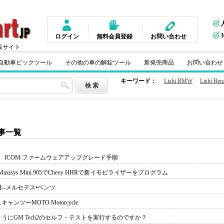
ログイン
無料会員登録
お問い合わせ
販サイト
m 自動車ピックツール
その他の車の解錠ツール
新発売商品
お問い合わせ
キーワード：
Lishi BMW
Lishi Ben
事一覧
 ICOM ファームウェアアップグレード手順
l Maxisys Mini 905でChevy HHRで新イモビライザーをプログラム
--メルセデス•ベンツ
ャンツーMOTO Motorcycle
うにGM Tech2のセルフ・テストを実行するのですか？