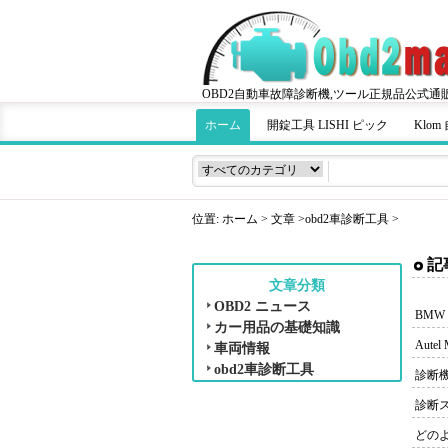
OBD2自動車故障診断機,ツール正規品公式通
ホーム
開錠工具 LISHI ピック
Klo
位置:
ホーム
>
文章
>
obd2車診断工具
>
記
文章分類
OBD2 ニュース
BMW
カー用品の基礎知識
Aute
車両情報
obd2車診断工具
診断機
診断スキ
どのよ