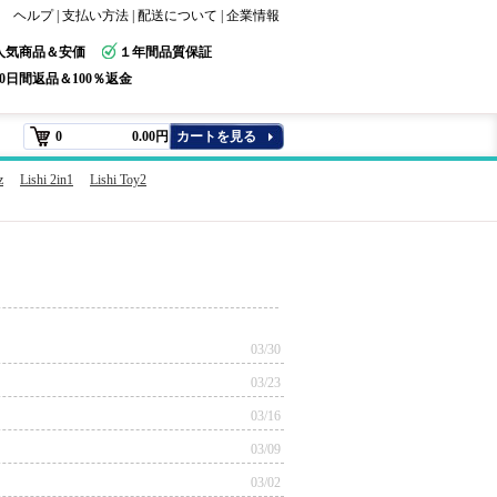
ヘルプ
|
支払い方法
|
配送について
|
企業情報
人気商品＆安価
１年間品質保証
30日間返品＆100％返金
0
0.00円
カートを見る
z
Lishi 2in1
Lishi Toy2
03/30
03/23
03/16
03/09
03/02