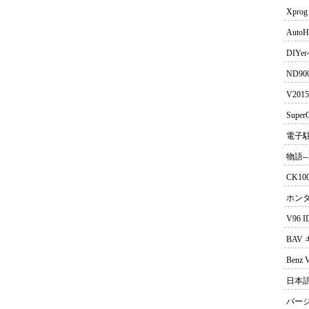
Xpr
AutoH
DIYe
ND9
V201
Sup
電子
物語--
CK1
ホンダ
V96 
BAV 
Benz
日本語
バージ