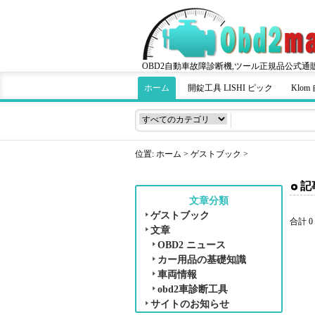
OBD2自動車故障診断機,ツール正規品公式通
ホーム
開錠工具 LISHI ピック
Klo
位置:
ホーム
>
ゲストブック
>
記
文章分類
ゲストブック
合計 0
文章
OBD2 ニュース
カー用品の基礎知識
車両情報
obd2車診断工具
サイトのお知らせ