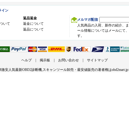
ライン
返品返金
メルマガ配信
ついて
返金について
人気商品の入荷、新作の紹介、ま
返品について
ール情報についてはメールにて、
す。
ヘルプ
|
掲示板
|
お問い合わせ
|
サイトマップ
-2018激安人気最新OBD2診断機,スキャンツール卸売・最安値販売の著者権はobd2mart.j