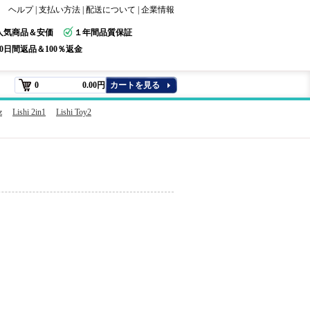
ヘルプ
|
支払い方法
|
配送について
|
企業情報
人気商品＆安価
１年間品質保証
30日間返品＆100％返金
0
0.00円
カートを見る
z
Lishi 2in1
Lishi Toy2